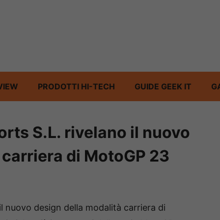
VIEW
PRODOTTI HI-TECH
GUIDE GEEK IT
G
rts S.L. rivelano il nuovo
 carriera di MotoGP 23
il nuovo design della modalità carriera di