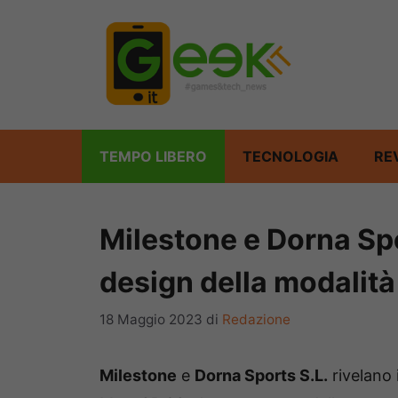
Vai
al
contenuto
TEMPO LIBERO
TECNOLOGIA
RE
Milestone e Dorna Spo
design della modalità
18 Maggio 2023
di
Redazione
Milestone
e
Dorna Sports S.L.
rivelano 