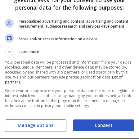
geekit.it asks for your consent to use your
personal data for the following purposes:
Personalised advertising and content, advertising and content
measurement, audience research and services development
Store and/or access information on a device
Learn more
Your personal data will be processed and information from your device
(cookies, unique identifiers, and other device data) may be stored by,
accessed by and shared with 319 partners, or used specifically by this
site. We and our partners may use precise geolocation data.
List of
partners.
Some vendors may process your personal data on the basis of legitimate
interest, which you can object to by managing your options below. Look
for a link at the bottom of this page or in the site menu to manage or
withdraw consent in privacy and cookie settings.
Metacritic) e dai giocatori di tutto il mondo
Manage options
Consent
eria: The World Before
arriverà alla fine del