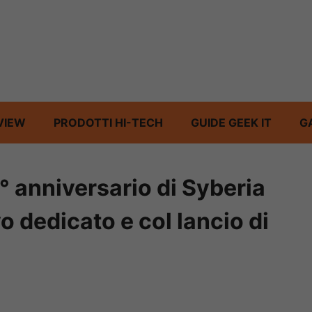
VIEW
PRODOTTI HI-TECH
GUIDE GEEK IT
G
° anniversario di Syberia
o dedicato e col lancio di