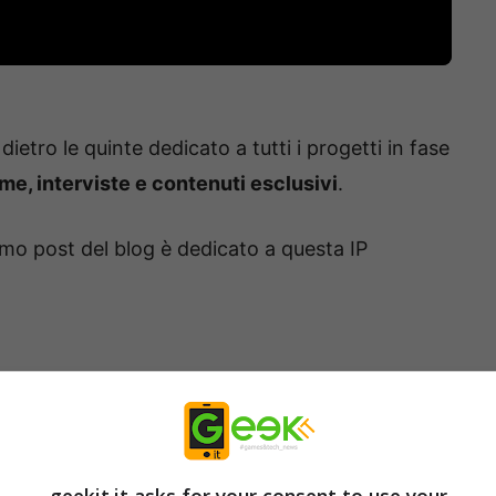
dietro le quinte dedicato a tutti i progetti in fase
me, interviste e contenuti esclusivi
.
rimo post del blog è dedicato a questa IP
retail del capolavoro dell’avventura!