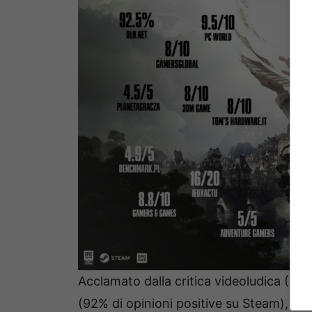
Acclamato dalla critica videoludica (81% 
(92% di opinioni positive su Steam),
Syb