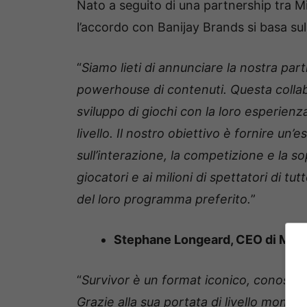
Nato a seguito di una partnership tra Mi
l’accordo con Banijay Brands si basa sul
“
Siamo lieti di annunciare la nostra par
powerhouse di contenuti. Questa colla
sviluppo di giochi con la loro esperienz
livello. Il nostro obiettivo è fornire un
sull’interazione, la competizione e la so
giocatori e ai milioni di spettatori di t
del loro programma preferito.
”
Stephane Longeard, CEO di Micr
“
Survivor è un format iconico, conosciu
Grazie alla sua portata di livello mondi