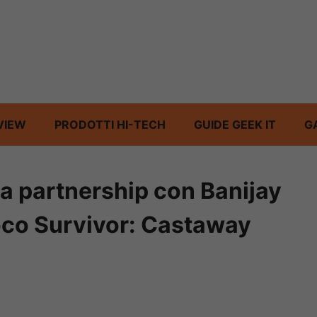
VIEW
PRODOTTI HI-TECH
GUIDE GEEK IT
G
a partnership con Banijay
ioco Survivor: Castaway