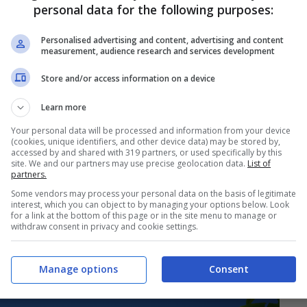
personal data for the following purposes:
ivo che ricrea l’esperienza di Survivor a casa.”
Personalised advertising and content, advertising and content
measurement, audience research and services development
 Gaming & Gambling di Banijay Brands
Store and/or access information on a device
rlie Parsons, è uno dei reality più seguiti al
Learn more
iato 25 anni (il format è stato lanciato per la
Your personal data will be processed and information from your device
o classificato da Variety come il “Miglior Reality
(cookies, unique identifiers, and other device data) may be stored by,
accessed by and shared with 319 partners, or used specifically by this
te commissionate 50 versioni e più di 360 serie in
site. We and our partners may use precise geolocation data.
List of
partners.
nse della CBS ha recentemente terminato la messa
Some vendors may process your personal data on the basis of legitimate
interest, which you can object to by managing your options below. Look
for a link at the bottom of this page or in the site menu to manage or
withdraw consent in privacy and cookie settings.
Manage options
Consent