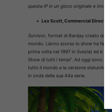
questa IP in un gioco originale e innovat
Lex Scott, Commercial Director,
Survivor
, format di Banijay creato da Cha
mondo. L’anno scorso lo show ha festegg
prima volta nel 1997 in Svezia) ed è stat
Show di tutti i tempi”. Ad oggi sono sta
tutto il mondo e la versione statunite
in onda della sua 44a serie.