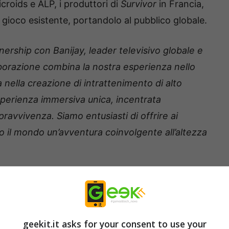
croids e ALP, i produttori di
Survivor
in Francia,
 gioco esistente, portandolo al pubblico globale.
tnership con Banijay, leader televisivo globale e
borazione combina la nostra esperienza nello
a nella creazione di intrattenimento di alto
’esperienza immersiva unica, incentrata
pravvivenza. Siamo entusiasti di offrire ai
utto il mondo un’avventura coinvolgente all’altezza
oids
to e amato da moltissimi fan in tutto il mondo.
geekit.it asks for your consent to use your
ale, Microids è un partner ideale per trasformare