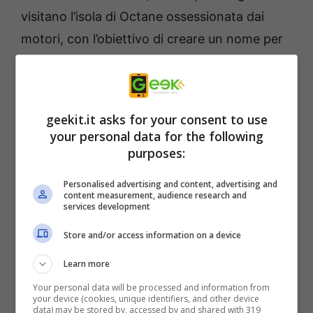
visitano l’isola di Octane ossessionata dai
motori, con l’obiettivo di creare un nome per
se stessi come i migliori meccanici. I giocatori
sfidano i Master Mechanics che governano
l’isola per dimostrare che le loro squadre ai
geekit.it asks for your consent to use
box sono degne di unirsi alla gilda dei
your personal data for the following
meccanici. Ripara quanti più veicoli possibile
purposes:
(auto, camion, elicotteri, trattori, UFO, ecc…)
Personalised advertising and content, advertising and
prima che scada il tempo. Più i meccanici
content measurement, audience research and
services development
lavorano duramente, più ne consegue il caos
Store and/or access information on a device
comico. Guardati le spalle mentre ostacoli
come fuoriuscite di carburante, pneumatici
Learn more
che esplodono, robot in cortocircuito,
Your personal data will be processed and information from
your device (cookies, unique identifiers, and other device
mucche in fuga e rapimenti alieni ti vengono
data) may be stored by, accessed by and shared with 319