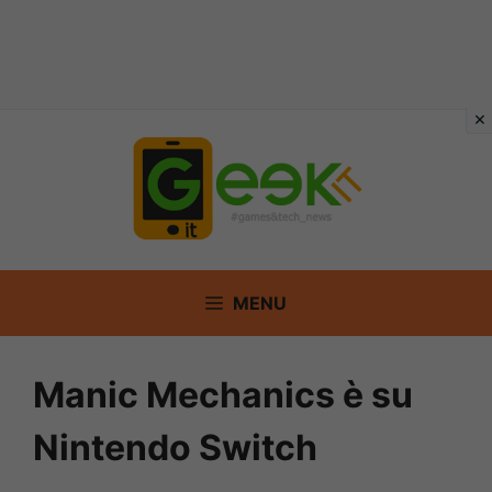
Vai
al
contenuto
MENU
Manic Mechanics è su
Nintendo Switch