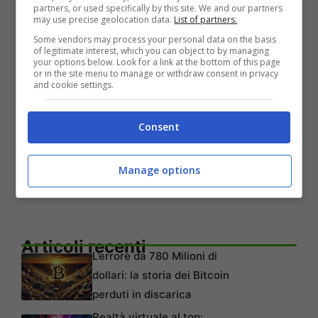
partners, or used specifically by this site. We and our partners
lanciati contro.
may use precise geolocation data.
List of partners.
Some vendors may process your personal data on the basis
of legitimate interest, which you can object to by managing
Octane Isle presenta cinque diversi quartieri
your options below. Look for a link at the bottom of this page
or in the site menu to manage or withdraw consent in privacy
da sperimentare, su 25 livelli che assicurano
and cookie settings.
che non ci siano mai due giochi uguali. Prendi
Consent
la tua chiave inglese e i tuoi amici e preparati
per una corsa sfrenata mentre ti prepari a
Manage options
diventare un maestro
Manic Mechanic
.
Articoli recenti
L’errore da 780 Milioni di
dollari: la storia dei Bitcoin
perduti in discarica
Realtà virtuale al top: