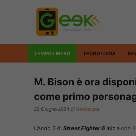
Vai
al
contenuto
TEMPO LIBERO
TECNOLOGIA
RE
M. Bison è ora disponi
come primo personagg
26 Giugno 2024
di
Redazione
L’Anno 2 di
Street Fighter 6
inizia con i