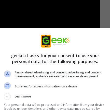
in arrivo per il gioco insieme all’uscita di M.
geekit.it asks for your consent to use your
personal data for the following purposes:
Personalised advertising and content, advertising and content
measurement, audience research and services development
 M. Bison
Store and/or access information on a device
Learn more
 nella Arcade Mode
Your personal data will be processed and information from your device
(cookies, unique identifiers, and other device data) may be stored by,