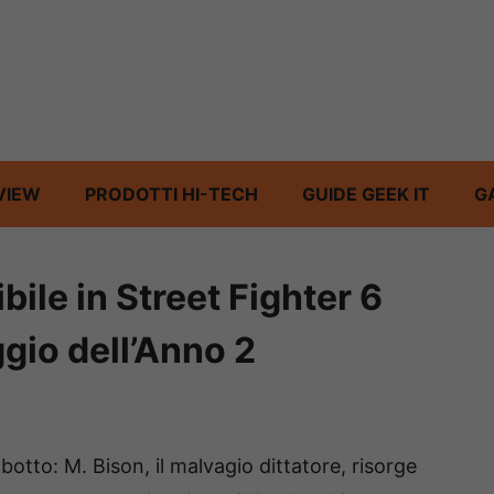
VIEW
PRODOTTI HI-TECH
GUIDE GEEK IT
G
bile in Street Fighter 6
io dell’Anno 2
l botto: M. Bison, il malvagio dittatore, risorge