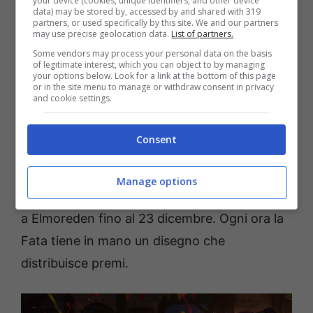
your device (cookies, unique identifiers, and other device
data) may be stored by, accessed by and shared with 319
partners, or used specifically by this site. We and our partners
may use precise geolocation data.
List of partners.
Ecco per cosa è famoso Lineage 2: potenti
Some vendors may process your personal data on the basis
boss dei draghi, assedi dimensionali e
of legitimate interest, which you can object to by managing
your options below. Look for a link at the bottom of this page
aggiornamenti regolari! Fino al 16 dicembre le
or in the site menu to manage or withdraw consent in privacy
and cookie settings.
tariffe dei server per XP, adena e reputazione
del clan saranno aumentate. È giunto il
Consent
momento di salire di livello fino al limite! E se
vuoi ancora più regali, cerca la Fata del
Manage options
Festival in qualsiasi città. Rimarrà
a Elmoreden fino al 23 dicembre. Ogni ora la
Fata tiene in mano un disegno che
distribuisce premi.