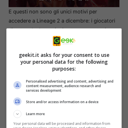
E questi non sono gli unici motivi per
accedere a Lineage 2 a dicembre: i giocatori
di entrambe le versioni potranno partecipare
a eventi speciali, ricevere regali preziosi e
divertirsi con i loro vecchi amici.
geekit.it asks for your consent to use
your personal data for the following
purposes:
Personalised advertising and content, advertising and
content measurement, audience research and
services development
Store and/or access information on a device
Learn more
Your personal data will be processed and information from
Lineage 2