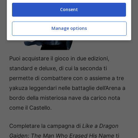
Consent
Manage options
Puoi acquistare il gioco in due edizioni,
standard e deluxe, di cui la seconda ti
permette di combattere con o assieme a tre
yakuza leggendari nelle battaglie dell’Arena a
bordo della misteriosa nave da carico nota
come il Castello.
Completare la campagna di
Like a Dragon
Gaiden: The Man Who Erased His Name
ti