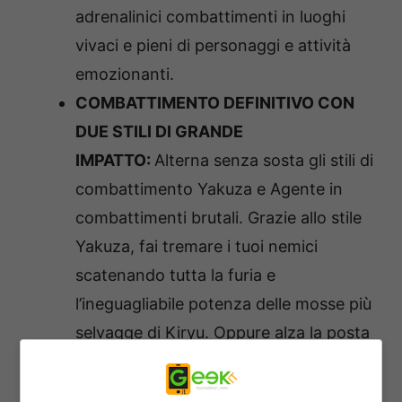
adrenalinici combattimenti in luoghi
vivaci e pieni di personaggi e attività
emozionanti.
COMBATTIMENTO DEFINITIVO CON
DUE STILI DI GRANDE
IMPATTO:
Alterna senza sosta gli stili di
combattimento Yakuza e Agente in
combattimenti brutali. Grazie allo stile
Yakuza, fai tremare i tuoi nemici
scatenando tutta la furia e
l’ineguagliabile potenza delle mosse più
selvagge di Kiryu. Oppure alza la posta
con lo stile Agente e sferra colpi di
assoluta precisione e rapidità,