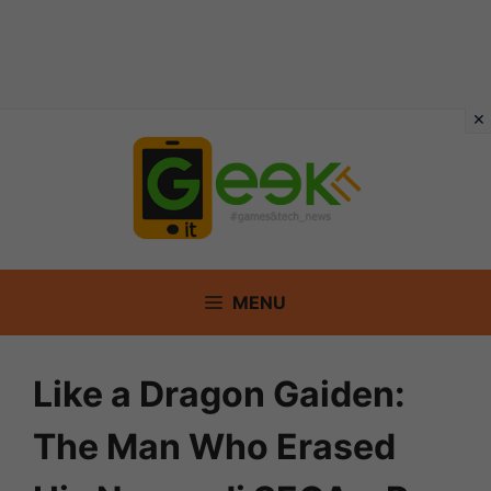
Vai
al
contenuto
MENU
Like a Dragon Gaiden:
The Man Who Erased