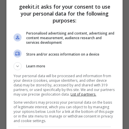
sfruttando un’ampia gamma di gadget
geekit.it asks for your consent to use
your personal data for the following
hi-tech come cavi elettrificati per
purposes:
stordire i nemici.
DIVERTIMENTO INFINITO:
Che tu sia
Personalised advertising and content, advertising and
content measurement, audience research and
alle prese con i combattimenti
services development
nell’Arena del Castello, con le canzoni
Store and/or access information on a device
del karaoke, con i drink e
Learn more
l’intrattenimento del cabaret o con le
Your personal data will be processed and information from
corse del Pocket Circuit, il mondo ti
your device (cookies, unique identifiers, and other device
data) may be stored by, accessed by and shared with 319
offrirà una grande varietà di esperienze
partners, or used specifically by this site. We and our partners
may use precise geolocation data.
List of partners.
coinvolgenti.
Some vendors may process your personal data on the basis
of legitimate interest, which you can object to by managing
your options below. Look for a link at the bottom of this page
or in the site menu to manage or withdraw consent in privacy
and cookie settings.