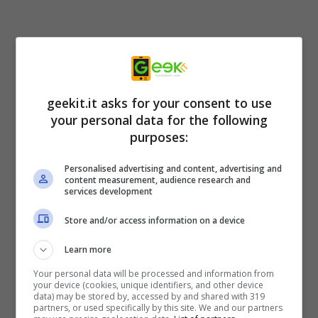
geekit.it asks for your consent to use
your personal data for the following
A proposito di
LIFE IS STRANGE: DOUBLE
purposes:
EXPOSURE
:
Personalised advertising and content, advertising and
content measurement, audience research and
services development
Max Caulfield, fotografa ospite alla
prestigiosa Università Caledon, trova la sua
Store and/or access information on a device
nuova migliore amica, Safi, morta nella neve.
Learn more
È stata uccisa. Per salvarla, Max prova a
Your personal data will be processed and information from
riavvolgere il tempo, un potere che non usa
your device (cookies, unique identifiers, and other device
data) may be stored by, accessed by and shared with 319
da anni. Questo non funziona, ma al suo
partners, or used specifically by this site. We and our partners