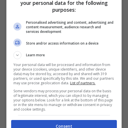
your personal data for the following
determinazione di Sean e Daniel verrà messa
purposes:
ancora una volta alla prova quando si
Personalised advertising and content, advertising and
creeranno degli attriti. Ormai dubbiosi
content measurement, audience research and
services development
riguardo all’obiettivo su cui una volta erano
d’accordo, i nostri protagonisti riusciranno a
Store and/or access information on a device
rimanere uniti?
Learn more
Your personal data will be processed and information from
“La storia di
Life is Strange 2
raggiunge un
your device (cookies, unique identifiers, and other device
data) may be stored by, accessed by and shared with 319
punto cruciale in Wastelands. Questo
partners, or used specifically by this site. We and our partners
may use precise geolocation data.
List of partners.
episodio tratta temi quali la comunità, le
Some vendors may process your personal data on the basis
of legitimate interest, which you can object to by managing
relazioni e la ricerca della propria identità.
your options below. Look for a link at the bottom of this page
or in the site menu to manage or withdraw consent in privacy
Sean avrà di nuovo l’opportunità di avere dei
and cookie settings.
rapporti con un gruppo di amici e tornare a
comportarsi come un adolescente, mentre
Consent