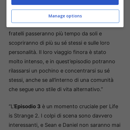
Daniel troverà dei nuovi modelli da ammirare.”
hanno affermato Michel Koch e Raoul Barbet,
Manage options
Co-Creative Directors di Life is Strange 2. “I
fratelli passeranno più tempo da soli e
scopriranno di più su sé stessi e sulle loro
personalità. Il loro viaggio finora è stato
molto intenso, e in quest’episodio potranno
rilassarsi un pochino e concentrarsi su sé
stessi, anche se all’interno di una comunità
che segue uno stile di vita alternativo.”
“L’
Episodio 3
è un momento cruciale per Life
is Strange 2. I colpi di scena sono davvero
interessanti, e Sean e Daniel non saranno mai