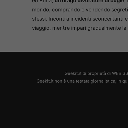
ed Efina,
un drago divoratore di bugie
,
mondo, comprando e vendendo segreti me
stessi. Incontra incidenti sconcertanti e 
viaggio, mentre impari gradualmente la 
Geekit.it di proprietà di WEB 3
Geekit.it non è una testata giornalistica, in 