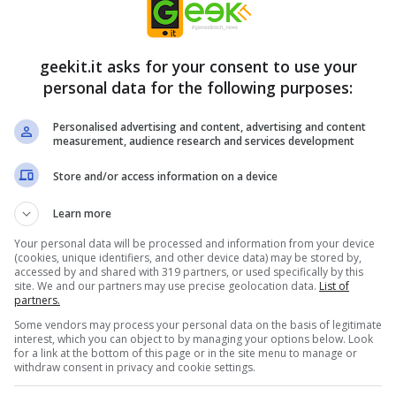
ore indipendente giapponese △ ○ □ ×
geekit.it asks for your consent to use your
personal data for the following purposes:
opie su Steam e riceve recensioni
utto il mondo. Sviluppato con Wolf RPD Editor,
Personalised advertising and content, advertising and content
measurement, audience research and services development
o su Nintendo Switch. Presenta anche 5
viluppatore △ ○ □ × (Miwashiba). Il racconto
Store and/or access information on a device
i fantastici e di piccole dimensioni, con una
Learn more
ti ed esponi le “bugie” che incontri, che
Your personal data will be processed and information from your device
Dopo la vittoria, Efina continuerà a divorare le
(cookies, unique identifiers, and other device data) may be stored by,
accessed by and shared with 319 partners, or used specifically by this
site. We and our partners may use precise geolocation data.
List of
partners.
Some vendors may process your personal data on the basis of legitimate
interest, which you can object to by managing your options below. Look
for a link at the bottom of this page or in the site menu to manage or
withdraw consent in privacy and cookie settings.