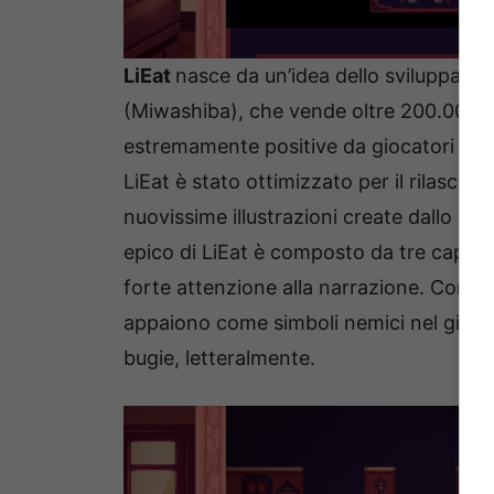
LiEat
nasce da un’idea dello sviluppat
(Miwashiba), che vende oltre 200.000 c
estremamente positive da giocatori di t
LiEat è stato ottimizzato per il rilasci
nuovissime illustrazioni create dallo s
epico di LiEat è composto da tre capitol
forte attenzione alla narrazione. Combat
appaiono come simboli nemici nel gioco. 
bugie, letteralmente.