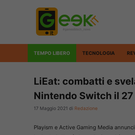
Vai
al
contenuto
TEMPO LIBERO
TECNOLOGIA
RE
LiEat: combatti e sve
Nintendo Switch il 2
17 Maggio 2021
di
Redazione
Playism e Active Gaming Media annunc