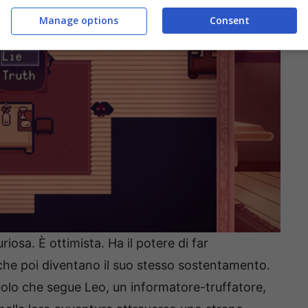
Manage options
Consent
iosa. È ottimista. Ha il potere di far
 che poi diventano il suo stesso sostentamento.
uolo che segue Leo, un informatore-truffatore,