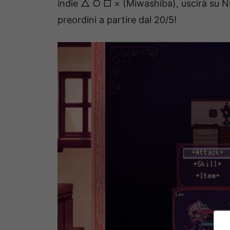
indie △ ○ □ × (Miwashiba), uscirà su N
preordini a partire dal 20/5!