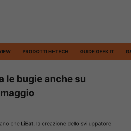
VIEW
PRODOTTI HI-TECH
GUIDE GEEK IT
G
la le bugie anche su
7 maggio
iano che
LiEat
, la creazione dello sviluppatore