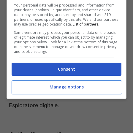
location giocabili in
Two Point Museum
,
Your personal data will be processed and information from
your device (cookies, unique identifiers, and other device
l’imminente e innovativo simulatore
data) may be stored by, accessed by and shared with 319
partners, or used specifically by this site. We and our partners
gestionale in cui i giocatori possono
may use precise geolocation data.
List of partners.
progettare il museo dei loro sogni, curare
Some vendors may process your personal data on the basis
of legitimate interest, which you can object to by managing
reperti affascinanti e supervisionare ogni
your options below. Look for a link at the bottom of this page
or in the site menu to manage or withdraw consent in privacy
aspetto dell’esperienze dei loro visitatori.
and cookie settings.
Two Point Museum
sarà disponibile su PC,
Consent
PS5 e Xbox Series X|S dal
4 marzo 2025
, con
accesso anticipato disponibile dal
27
Manage options
febbraio
per chi prenota l’Edizione
Esploratore digitale.