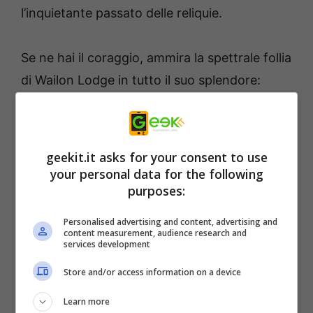
l’inquietante passato delle reliquie.
Se ne hai il coraggio, ammira la spettrale follia
di Wailon Lodge in tutto il suo splendore:
geekit.it asks for your consent to use
your personal data for the following
purposes:
Personalised advertising and content, advertising and
content measurement, audience research and
services development
Wailon Lodge si unisce a Memento Miglio e
Store and/or access information on a device
Baia Acquescure come una delle tante
Learn more