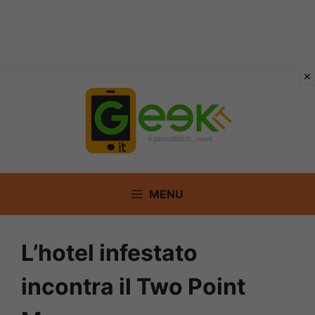
Vai
al
contenuto
MENU
L’hotel infestato
incontra il Two Point