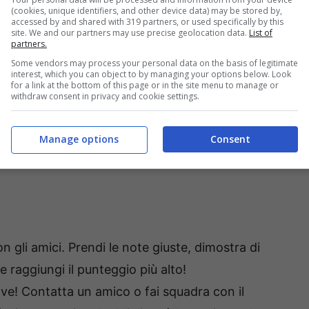
(cookies, unique identifiers, and other device data) may be stored by,
accessed by and shared with 319 partners, or used specifically by this
site. We and our partners may use precise geolocation data.
List of
partners.
Some vendors may process your personal data on the basis of legitimate
interest, which you can object to by managing your options below. Look
for a link at the bottom of this page or in the site menu to manage or
withdraw consent in privacy and cookie settings.
Manage options
Consent
on gli amici. Prendi le note giuste, dimostra di
 raggiungi il punteggio più alto!
iave! Contatta un amico o fai squadra con il