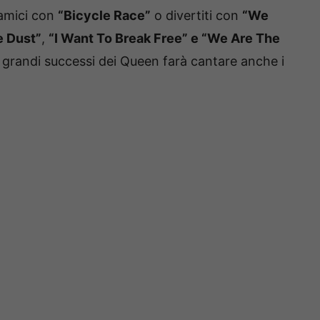
i amici con
“Bicycle Race”
o divertiti con
“We
e Dust”
,
“I Want To Break Free” e “We Are The
iù grandi successi dei Queen farà cantare anche i