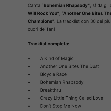
Canta
“Bohemian Rhapsody”
, sfida gl
Will Rock You”
,
“Another One Bites Th
Champions”
. La tracklist con 30 dei p
cuori dei fan!
Tracklist completa:
• A Kind of Magic
• Another One Bites The Dust
• Bicycle Race
• Bohemian Rhapsody
• Breakthru
• Crazy Little Thing Called Love
• Don’t Stop Me Now