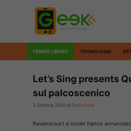
Vai
al
contenuto
TEMPO LIBERO
TECNOLOGIA
RE
Let’s Sing presents Q
sul palcoscenico
2 Ottobre 2020
di
Redazione
Ravenscourt e Voxler hanno annunciat