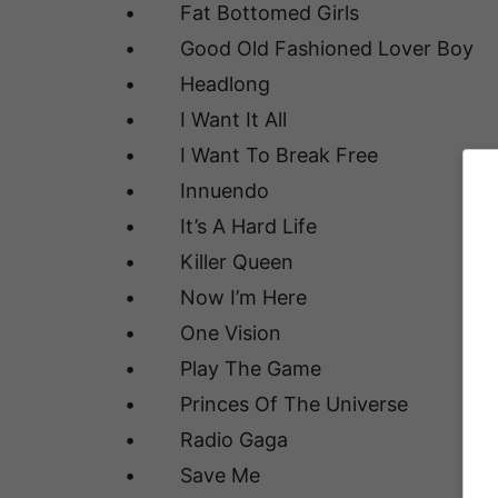
• Fat Bottomed Girls
• Good Old Fashioned Lover Boy
• Headlong
• I Want It All
• I Want To Break Free
• Innuendo
• It’s A Hard Life
• Killer Queen
• Now I’m Here
• One Vision
• Play The Game
• Princes Of The Universe
• Radio Gaga
• Save Me