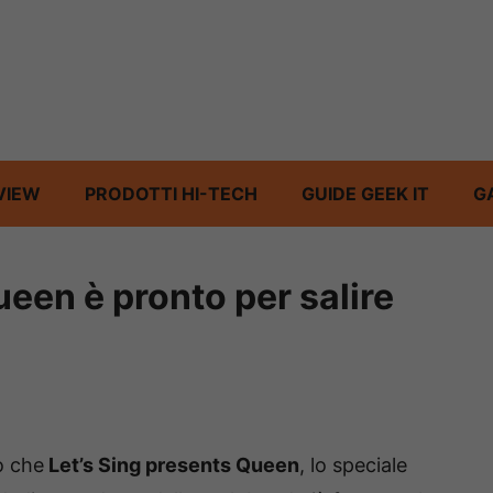
VIEW
PRODOTTI HI-TECH
GUIDE GEEK IT
G
ueen è pronto per salire
o che
Let’s Sing presents Queen
, lo speciale