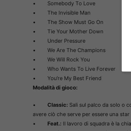
• Somebody To Love
• The Invisible Man
• The Show Must Go On
• Tie Your Mother Down
• Under Pressure
• We Are The Champions
• We Will Rock You
• Who Wants To Live Forever
• You’re My Best Friend
Modalità di gioco:
•
Classic:
Sali sul palco da solo o c
avere ciò che serve per essere una star e
•
Feat.:
Il lavoro di squadra è la ch