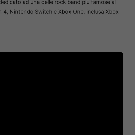
, dedicato ad una delle rock band più famose al
on 4, Nintendo Switch
e Xbox One, inclusa Xbox