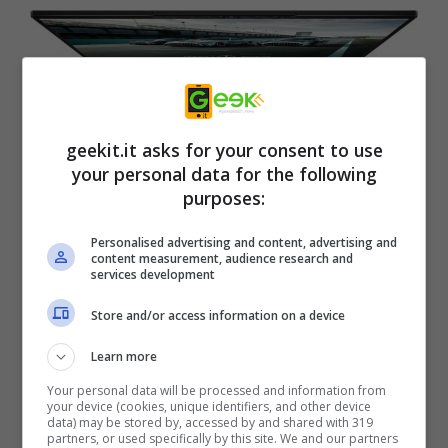
geekit.it asks for your consent to use
your personal data for the following
purposes:
Personalised advertising and content, advertising and
Proprio come le auto sportive della casa
content measurement, audience research and
services development
tedesca,
Stealth 16 Mercedes-AMG
Store and/or access information on a device
Motorsport
si distingue anche per le
prestazioni allo stato dell’arte.
Learn more
I notebook della linea
MSI Stealth 16
Your personal data will be processed and information from
your device (cookies, unique identifiers, and other device
Mercedes-AMG Motorsport
sono, infatti,
data) may be stored by, accessed by and shared with 319
partners, or used specifically by this site. We and our partners