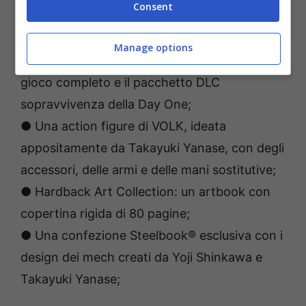
Consent
Manage options
● La Day One Edition del gioco, che include il
gioco completo e il pacchetto DLC
sopravvivenza della Day One;
● Una action figure di VOLK, ideata
appositamente da Takayuki Yanase, con degli
accessori, delle armi e delle mani sostitutive;
● Hardback Art Collection: un artbook con
copertina rigida di 80 pagine;
● Una confezione Steelbook® esclusiva con i
design dei mech creati da Yoji Shinkawa e
Takayuki Yanase;