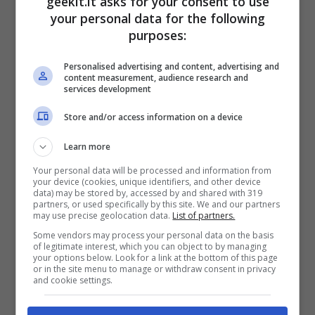
geekit.it asks for your consent to use
antiproiettile leggero, il pacchetto recupero,
your personal data for the following
l’arma Klyuch e il pacchetto granate.
purposes:
I collezionisti più sfegatati potranno
Personalised advertising and content, advertising and
acquistare una MECH EDITION disponibile in
content measurement, audience research and
services development
quantità limitate, che può essere già
prenotata sullo SQUARE ENIX Store al prezzo
Store and/or access information on a device
di 159,99 €. Oltre ad una confezione da
Learn more
collezione, la MECH EDITION include:
Your personal data will be processed and information from
your device (cookies, unique identifiers, and other device
data) may be stored by, accessed by and shared with 319
partners, or used specifically by this site. We and our partners
may use precise geolocation data.
List of partners.
Some vendors may process your personal data on the basis
of legitimate interest, which you can object to by managing
your options below. Look for a link at the bottom of this page
or in the site menu to manage or withdraw consent in privacy
and cookie settings.