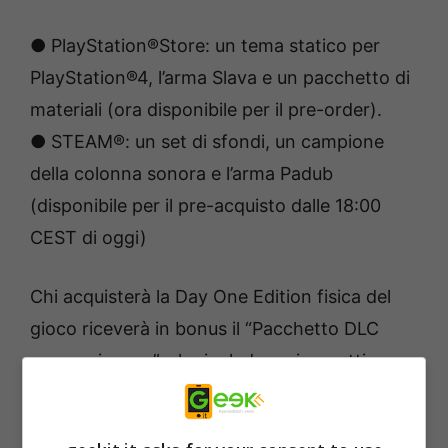
● PlayStation®Store: un tema statico per
PlayStation®4, l’arma Slava e un pacchetto di
materiali (ora disponibile per il pre-order).
● STEAM®: un set di sfondi, un campione
della colonna sonora e l’arma Padub
(disponibile per il pre-acquisto dalle 18:00
CEST di oggi)
Chi acquisterà la Day One Edition fisica del
gioco riceverà in bonus il “Pacchetto DLC
sopravvivenza”, che include vari oggetti
molto utili per la sopravvivenza dei giocatori,
come il pacchetto munizioni, il giubbotto