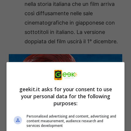
nella storia italiana che un film arriva
così diffusamente nelle sale
cinematografiche in giapponese con
sottotitoli in italiano. La versione
doppiata del film uscirà il 1° dicembre.
geekit.it asks for your consent to use
your personal data for the following
purposes:
Personalised advertising and content, advertising and
content measurement, audience research and
services development