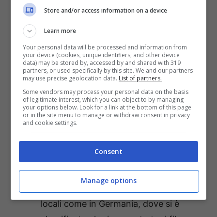
Store and/or access information on a device
Learn more
Your personal data will be processed and information from
your device (cookies, unique identifiers, and other device
data) may be stored by, accessed by and shared with 319
partners, or used specifically by this site. We and our partners
may use precise geolocation data.
List of partners.
Some vendors may process your personal data on the basis
of legitimate interest, which you can object to by managing
your options below. Look for a link at the bottom of this page
or in the site menu to manage or withdraw consent in privacy
and cookie settings.
Un incredibile fenomeno senza confini
Consent
One Piece Film: Red
continua a
Manage options
ottenere grandi risultati nei mercati
locali come in Germania, dove si è