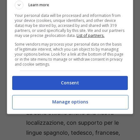
migliorati, portando le profondità più
Learn more
oscure dei dungeon di
FATE a un livello
Your personal data will be processed and information from
your device (cookies, unique identifiers, and other device
completamente nuovo.
data) may be stored by, accessed by and shared with 319
partners, or used specifically by this site. We and our partners
may use precise geolocation data.
List of partners.
Un sacco di nuovi contenuti:
i fan di
Some vendors may process your personal data on the basis
of legitimate interest, which you can object to by managing
vecchia data (e i fan di nuova!)
your options below. Look for a link at the bottom of this page
or in the site menu to manage or withdraw consent in privacy
possono divertirsi con nuovi badge
and cookie settings.
Steam, nuove emoticon Steam e nuovi
sfondi del profilo per la versione
Consent
specifica di Steam, oltre a una serie di
Manage options
nuovi obiettivi su tutte le piattaforme.
La serie ottiene anche una nuova
localizzazione, con supporto per le
lingue spagnolo, tedesco, francese,