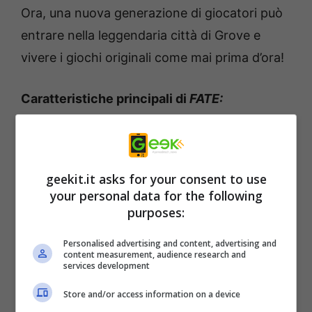
Ora, una nuova generazione di giocatori può
entrare nella leggendaria città di Grove e
vivere i giochi originali come mai prima d’ora!
Caratteristiche principali di
FATE:
Reawakened
:
Una nuova mano di vernice:
questo
geekit.it asks for your consent to use
bundle quattro in uno porta anche un
your personal data for the following
aggiornamento grafico completo per
purposes:
tutte le risorse e un’interfaccia utente
Personalised advertising and content, advertising and
raffinata e aggiornata. I giocatori
content measurement, audience research and
services development
possono ora godere di effetti di
Store and/or access information on a device
illuminazione e particelle notevolmente