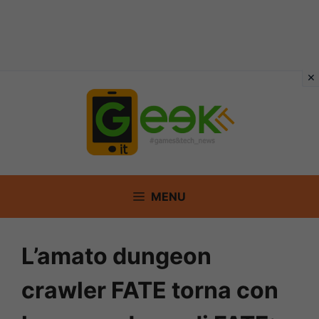
Vai
al
contenuto
MENU
L’amato dungeon
crawler FATE torna con