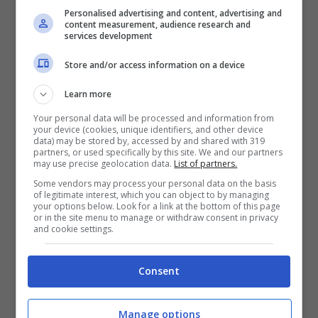
Personalised advertising and content, advertising and
che affronti saranno impegnative, quindi il
content measurement, audience research and
services development
tuo successo dipende dalla tua preparazione
e dalla tua strategia.
Store and/or access information on a device
Learn more
Caratteristiche Chiave:
Your personal data will be processed and information from
Un enorme labirinto- Tuffati nel labirinto
your device (cookies, unique identifiers, and other device
data) may be stored by, accessed by and shared with 319
pieno di miasmi mentre il Tractatus de
partners, or used specifically by this site. We and our partners
may use precise geolocation data.
List of partners.
Monstrum e la tua brigata di soldati fantoccio
Some vendors may process your personal data on the basis
colpiscono mostri e svelano oscuri segreti.
of legitimate interest, which you can object to by managing
your options below. Look for a link at the bottom of this page
Combattimenti ad Alta Intensità! – Strane
or in the site menu to manage or withdraw consent in privacy
and cookie settings.
creature e trappole di ogni genere ti
tormenteranno lungo il tuo cammino mentre
Consent
vai più in profondità nel labirinto. Dai ordini al
tuo esercito e distruggi i tuoi nemici con
Manage options