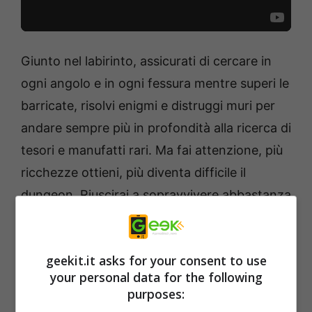
Giunto nel labirinto, assicurati di cercare in
ogni angolo e in ogni fessura mentre superi le
barricate, risolvi enigmi e distruggi muri per
andare sempre più in profondità alla ricerca di
tesori e manufatti rari. Ma fai attenzione, più
ricchezze ottieni, più diventa difficile il
dungeon. Riuscirai a sopravvivere abbastanza
a lungo da riportare indietro il tuo bottino?
Combatti contro mostri terrificanti dando
geekit.it asks for your consent to use
ordini alla tua brigata di burattini. Cambia la
your personal data for the following
loro formazione, usa abilità speciali o metti in
purposes:
azione un attacco a tutto campo! Le battaglie