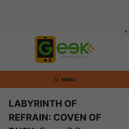
Vai
al
contenuto
MENU
LABYRINTH OF
REFRAIN: COVEN OF