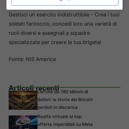
abilità speciali!
Gestisci un esercito indistruttibile – Crea i tuoi
soldati fantoccio, concedi loro una varietà di
ruoli diversi e assegnali a squadre
specializzate per creare la tua brigata!
Fonte:
NIS America
Articoli recenti
L’errore da 780 Milioni di
dollari: la storia dei Bitcoin
perduti in discarica
Realtà virtuale al top:
offerte imperdibili su Meta