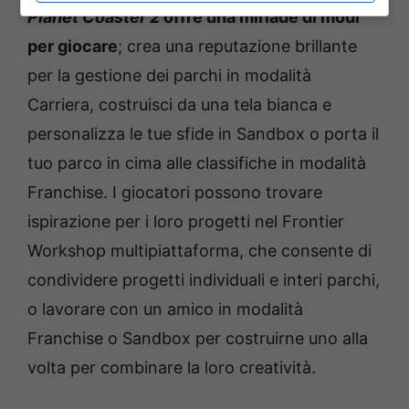
Planet Coaster 2
offre una miriade di modi
per giocare
; crea una reputazione brillante
per la gestione dei parchi in modalità
Carriera, costruisci da una tela bianca e
personalizza le tue sfide in Sandbox o porta il
tuo parco in cima alle classifiche in modalità
Franchise. I giocatori possono trovare
ispirazione per i loro progetti nel Frontier
Workshop multipiattaforma, che consente di
condividere progetti individuali e interi parchi,
o lavorare con un amico in modalità
Franchise o Sandbox per costruirne uno alla
volta per combinare la loro creatività.