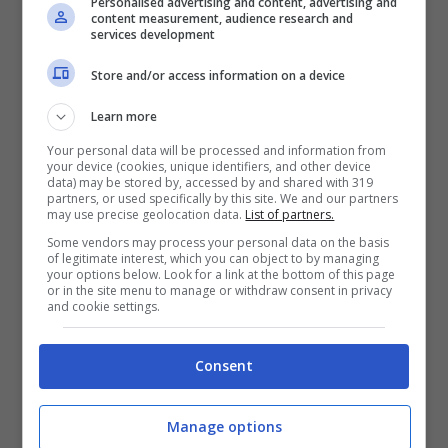
Personalised advertising and content, advertising and
content measurement, audience research and
immediata delle aree da migliorare, mentre le
services development
telecamere degli ospiti e delle giostre offrono
Store and/or access information on a device
un posto in prima fila per le loro emozionanti
Learn more
creazioni!
Your personal data will be processed and information from
your device (cookies, unique identifiers, and other device
data) may be stored by, accessed by and shared with 319
partners, or used specifically by this site. We and our partners
may use precise geolocation data.
List of partners.
Some vendors may process your personal data on the basis
of legitimate interest, which you can object to by managing
your options below. Look for a link at the bottom of this page
or in the site menu to manage or withdraw consent in privacy
and cookie settings.
Consent
Che tu sia un appassionato di parchi a tema o
Manage options
un neofita del mondo della gestione creativa,