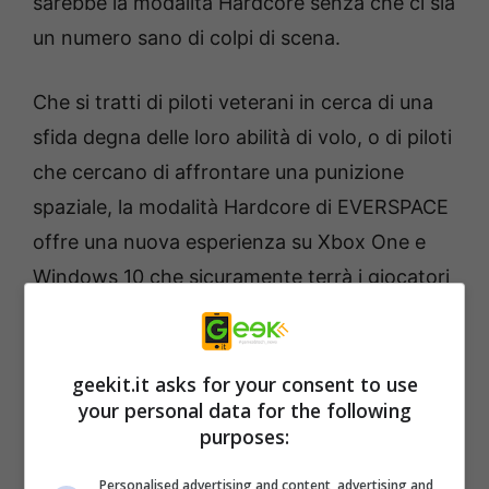
sarebbe la modalità Hardcore senza che ci sia
un numero sano di colpi di scena.
Che si tratti di piloti veterani in cerca di una
sfida degna delle loro abilità di volo, o di piloti
che cercano di affrontare una punizione
spaziale, la modalità Hardcore di EVERSPACE
offre una nuova esperienza su Xbox One e
Windows 10 che sicuramente terrà i giocatori
alle spalle.
geekit.it asks for your consent to use
your personal data for the following
purposes:
Personalised advertising and content, advertising and