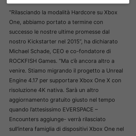
“Rilasciando la modalità Hardcore su Xbox
One, abbiamo portato a termine con
successo le nostre ultime promesse dal
nostro Kickstarter nel 2015”, ha dichiarato
Michael Schade, CEO e co-fondatore di
ROCKFISH Games. “Ma c’è ancora altro a
venire. Stiamo migrando il progetto a Unreal
Engine 4.17 per supportare Xbox One X con
risoluzione 4K nativa. Sarà un altro
aggiornamento gratuito giusto nel tempo
quando l’attesissimo EVERSPACE –
Encounters aggiunge- verrà rilasciato
sull’intera famiglia di dispositivi Xbox One nel