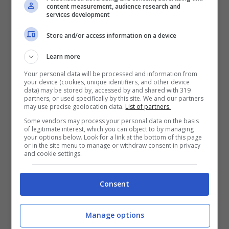
content measurement, audience research and
services development
Store and/or access information on a device
Learn more
“Siamo entusiasti della modalità Hardcore che
Your personal data will be processed and information from
your device (cookies, unique identifiers, and other device
rappresenta una nuova sfida per i piloti
data) may be stored by, accessed by and shared with 319
partners, or used specifically by this site. We and our partners
Everspace veterani su Xbox One e Windows
may use precise geolocation data.
List of partners.
10, compreso il supporto XPA continuo”, ha
Some vendors may process your personal data on the basis
of legitimate interest, which you can object to by managing
dichiarato Chris Charla, direttore ID @ Xbox
your options below. Look for a link at the bottom of this page
or in the site menu to manage or withdraw consent in privacy
di Microsoft. “Everspace ha fatto molta
and cookie settings.
strada da quando è stato lanciato come Xbox
Consent
Game Preview più di un anno fa e non
vediamo l’ora di sapere cos’altro Rockfish si è
Manage options
preso le maniche per il futuro di Everspace.”