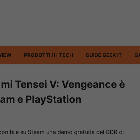
VIEW
PRODOTTI HI-TECH
GUIDE GEEK IT
G
mi Tensei V: Vengeance è
eam e PlayStation
onibile su Steam una demo gratuita del GDR di