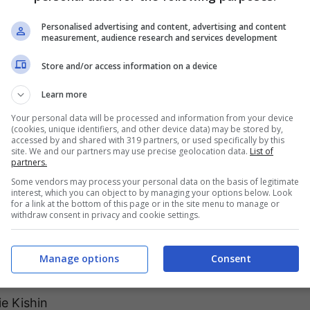
Personalised advertising and content, advertising and content
measurement, audience research and services development
Store and/or access information on a device
 fra due percorsi narrativi: la storia inedita
Learn more
a originale di SMTV “Canone della Creazione”.
Your personal data will be processed and information from your device
(cookies, unique identifiers, and other device data) may be stored by,
una vasta terra desolata nota come Da’at e
accessed by and shared with 319 partners, or used specifically by this
site. We and our partners may use precise geolocation data.
List of
oni. I progressi della demo vengono trasferiti al
partners.
il viaggio direttamente da dove l’hai lasciato.
Some vendors may process your personal data on the basis of legitimate
interest, which you can object to by managing your options below. Look
i i percorsi narrativi, potrai farlo.
for a link at the bottom of this page or in the site menu to manage or
withdraw consent in privacy and cookie settings.
atch pubblicata in precedenza questo mese su
Manage options
Consent
clude i seguenti aggiornamenti.
ie Kishin