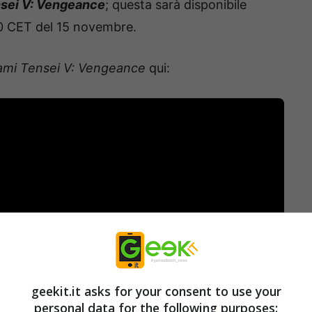
sei V: Vengeance
; ​questa sarà disponibile
:00 CET del 15 novembre.
mi Tensei V: Vengeance
qui:
geekit.it asks for your consent to use your
personal data for the following purposes: