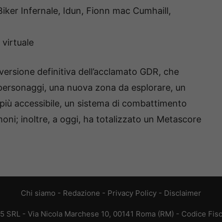
iker Infernale, Idun, Fionn mac Cumhaill,
r virtuale
 versione definitiva dell’acclamato GDR, che
 personaggi, una nuova zona da esplorare, un
più accessibile, un sistema di combattimento
oni; inoltre, a oggi, ha totalizzato un Metascore
Chi siamo
-
Redazione
-
Privacy Policy
-
Disclaimer
65 SRL - Via Nicola Marchese 10, 00141 Roma (RM) - Codice Fisc