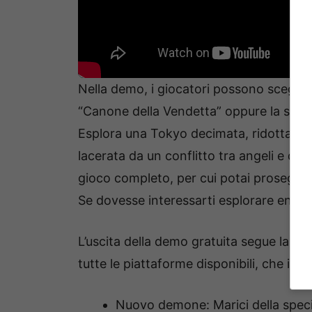
Nella demo, i giocatori possono scegliere
“Canone della Vendetta” oppure la stori
Esplora una Tokyo decimata, ridotta a 
lacerata da un conflitto tra angeli e dem
gioco completo, per cui potai proseguire 
Se dovesse interessarti esplorare entramb
L’uscita della demo gratuita segue la p
tutte le piattaforme disponibili, che in
Nuovo demone: Marici della spec