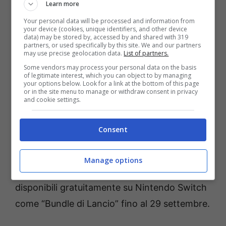
Learn more
Your personal data will be processed and information from
your device (cookies, unique identifiers, and other device
data) may be stored by, accessed by and shared with 319
partners, or used specifically by this site. We and our partners
may use precise geolocation data.
List of partners.
Some vendors may process your personal data on the basis
of legitimate interest, which you can object to by managing
SD GUNDAM BATTLE ALLIANCE
uscirà il 25
your options below. Look for a link at the bottom of this page
or in the site menu to manage or withdraw consent in privacy
agosto 2022 per Nintendo Switch,
and cookie settings.
PlayStation 5, PlayStation 4, Xbox Series X|S,
Xbox One e PC.
Consent
*Non sono disponibili per Nintendo Switch in
Manage options
EMEA. All’uscita i bonus pre-order saranno
disponibili gratuitamente su Nintendo Switch
come “Bundle di Lancio” fino al 29 settembre.