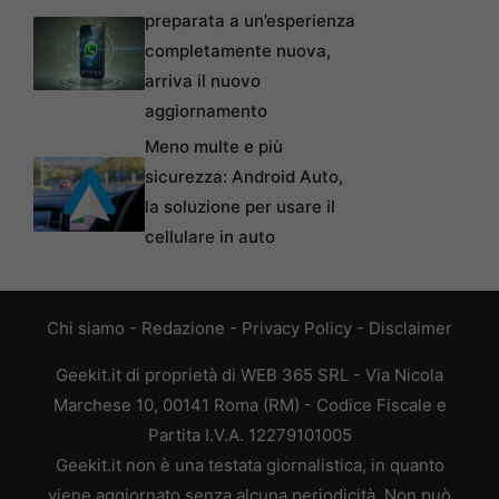
preparata a un’esperienza
completamente nuova,
arriva il nuovo
aggiornamento
Meno multe e più
sicurezza: Android Auto,
la soluzione per usare il
cellulare in auto
Chi siamo
-
Redazione
-
Privacy Policy
-
Disclaimer
Geekit.it di proprietà di WEB 365 SRL - Via Nicola
Marchese 10, 00141 Roma (RM) - Codice Fiscale e
Partita I.V.A. 12279101005
Geekit.it non è una testata giornalistica, in quanto
viene aggiornato senza alcuna periodicità. Non può