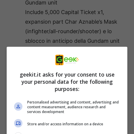
Gundam unit
Include 5,000 Capital Ticket x1,
expansion part Char Aznable’s Mask
(infighter/all-rounder/shooter) e lo
sblocco in anticipo della Gundam unit
Lo sblocco in anticipo della Knight
Gundam unit
Lo sblocco in anticipo della Musha
geekit.it asks for your consent to use
Gundam unit
your personal data for the following
purposes:
Per vedere il nuovo trailer:
Personalised advertising and content, advertising and
content measurement, audience research and
services development
Store and/or access information on a device