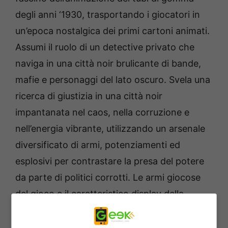
degli anni ‘1930, trasportando i giocatori in
un’epoca nostalgica dei primi cartoni animati.
Assumi il ruolo di un detective privato che
naviga in una città noir brulicante di bande,
mafie e personaggi del lato oscuro. Svela una
ricerca di giustizia in una città noir
impantanata nel caos, nella corruzione e
nell’energia vibrante, utilizzando un arsenale
diversificato di armi, potenziamenti ed
esplosivi per contrastare la presa del potere
da parte di politici corrotti. Le armi giocose
del gioco e il caratteristico display della
salute, insieme ai nemici che si comportano
come personaggi dei cartoni animati,