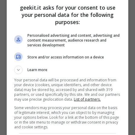
geekit.it asks for your consent to use
aggiungono un tocco spensierato al
your personal data for the following
tradizionale gameplay FPS.
purposes:
Personalised advertising and content, advertising and
“
MOUSE
è incredibilmente importante per
content measurement, audience research and
services development
noi, quindi vogliamo assicurarci che sia
all’altezza di tutte le sue aspettative.
Store and/or access information on a device
Volevamo creare un gioco che combinasse il
Learn more
nostro amore per l’animazione e gli
Your personal data will be processed and information from
sparatutto. Siamo entusiasti di collaborare a
your device (cookies, unique identifiers, and other device
data) may be stored by, accessed by and shared with 319
stretto contatto con la nostra community per
partners, or used specifically by this site. We and our partners
may use precise geolocation data.
List of partners.
creare un gioco che risuoni davvero con i
Some vendors may process your personal data on the basis
of legitimate interest, which you can object to by managing
giocatori. Man mano che lo sviluppo avanza,
your options below. Look for a link at the bottom of this page
or in the site menu to manage or withdraw consent in privacy
sveleremo ulteriori dettagli quando possibile.
and cookie settings.
Ma nel frattempo, sappiate che il nostro