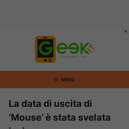
Vai
al
contenuto
MENU
La data di uscita di
‘Mouse’ è stata svelata