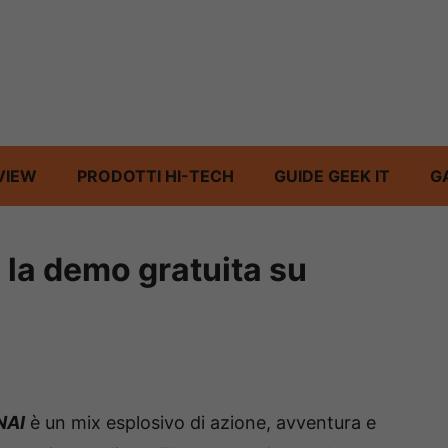
VIEW
PRODOTTI HI-TECH
GUIDE GEEK IT
G
 la demo gratuita su
NAI
è un mix esplosivo di azione, avventura e