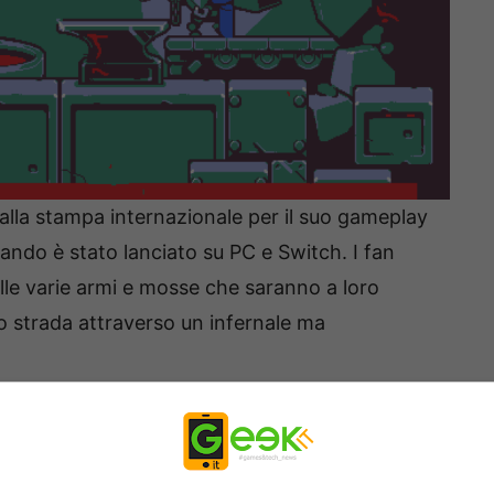
dalla stampa internazionale per il suo gameplay
uando è stato lanciato su PC e Switch. I fan
lle varie armi e mosse che saranno a loro
o strada attraverso un infernale ma
il parkour di livello ninja e meglio
nto affilati come rasoi,
KUNAI
è una delizia per i
hanno ampie opportunità di ridurre i nemici per