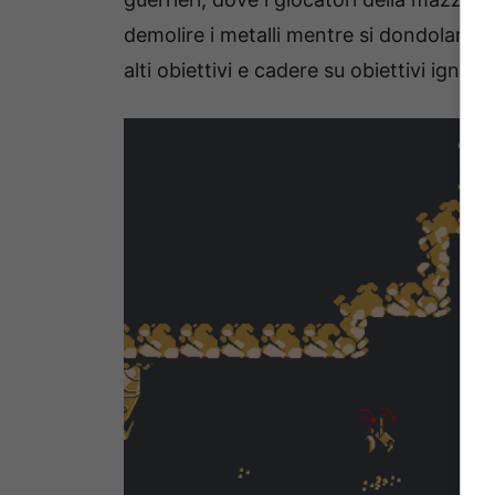
demolire i metalli mentre si dondolano 
alti obiettivi e cadere su obiettivi ignari.