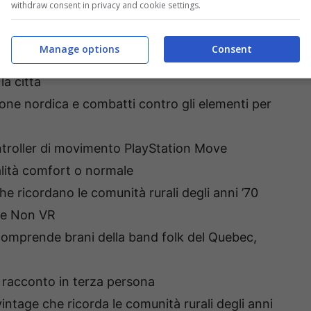
withdraw consent in privacy and cookie settings.
Manage options
Consent
co di misteri e svela la verità che si cela dietro
la città
one nordica e combatti contro gli elementi per
ntroller di movimento PlayStation Move
alità comfort o normale
e ricordano le comunità rurali degli anni ’70
 e Non VR
comprende brani della band folk del Quebec,
te racconto in terza persona
intage che ricorda le comunità rurali degli anni