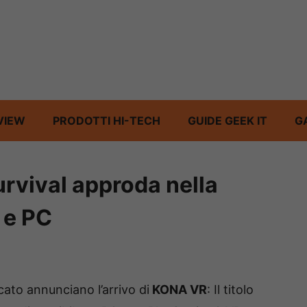
VIEW
PRODOTTI HI-TECH
GUIDE GEEK IT
G
rvival approda nella
 e PC
to annunciano l’arrivo di
KONA VR
: Il titolo