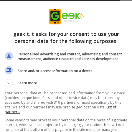
geekit.it asks for your consent to use your
personal data for the following purposes:
Personalised advertising and content, advertising and content
measurement, audience research and services development
Store and/or access information on a device
Learn more
menta devasta il lago di Atamipek. Mettiti nei
Your personal data will be processed and information from your device
(cookies, unique identifiers, and other device data) may be stored by,
 per esplorare il misterioso villaggio,
accessed by and shared with 319 partners, or used specifically by this
site. We and our partners may use precise geolocation data.
List of
re per restare in vita.
partners.
Some vendors may process your personal data on the basis of legitimate
ghi, con una trama incalzante e un intenso
interest, which you can object to by managing your options below. Look
for a link at the bottom of this page or in the site menu to manage or
rmo.