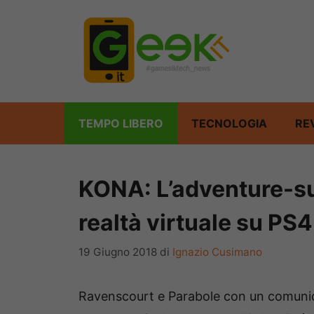
Vai
al
contenuto
TEMPO LIBERO
TECNOLOGIA
RE
KONA: L’adventure-su
realtà virtuale su PS4
19 Giugno 2018
di
Ignazio Cusimano
Ravenscourt e Parabole con un comunica