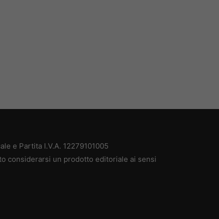
ale e Partita I.V.A. 12279101005
to considerarsi un prodotto editoriale ai sensi