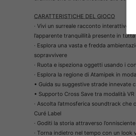
CARATTERISTICHE DEL GIOCO
· Vivi un surreale racconto interattivo ric
l’apparente tranquillità presente in tutta 
· Esplora una vasta e fredda ambientazi
sopravvivere
· Ruota e ispeziona oggetti usando i co
· Esplora la regione di Atamipek in mod
• Guida su suggestive strade innevate ch
• Supporto Cross Save tra modalità VR
· Ascolta l’atmosferica soundtrack che 
Curé Label
· Goditi la storia attraverso l’onniscien
· Torna indietro nel tempo con un look v