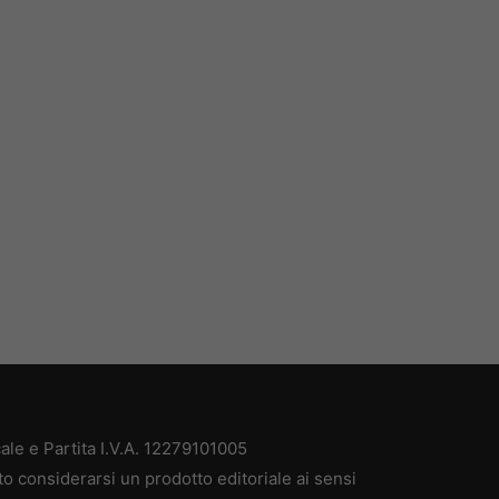
ale e Partita I.V.A. 12279101005
to considerarsi un prodotto editoriale ai sensi