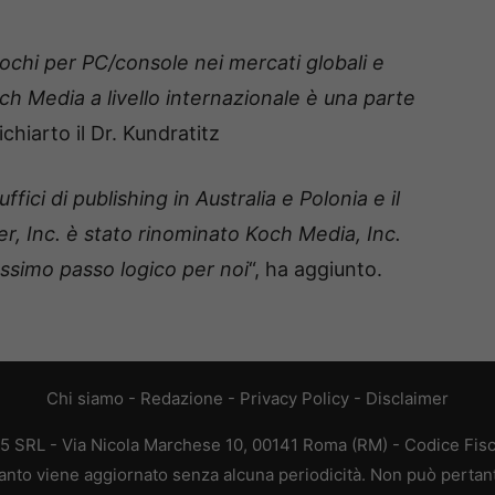
giochi per PC/console nei mercati globali e
ch Media a livello internazionale è una parte
ichiarto il Dr. Kundratitz
ici di publishing in Australia e Polonia e il
ver, Inc. è stato rinominato Koch Media, Inc.
rossimo passo logico per noi
“, ha aggiunto.
Chi siamo
-
Redazione
-
Privacy Policy
-
Disclaimer
65 SRL - Via Nicola Marchese 10, 00141 Roma (RM) - Codice Fisc
quanto viene aggiornato senza alcuna periodicità. Non può pertan