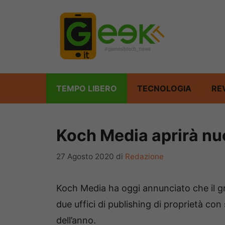
Vai
al
contenuto
TEMPO LIBERO
TECNOLOGIA
RE
Koch Media aprirà nuov
27 Agosto 2020
di
Redazione
Koch Media ha oggi annunciato che il gr
due uffici di publishing di proprietà co
dell’anno.