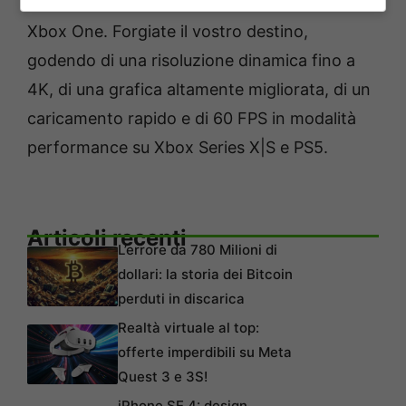
per i possessori del gioco su PlayStation 4 e
Xbox One. Forgiate il vostro destino,
godendo di una risoluzione dinamica fino a
4K, di una grafica altamente migliorata, di un
caricamento rapido e di 60 FPS in modalità
performance su Xbox Series X|S e PS5.
Articoli recenti
L’errore da 780 Milioni di
dollari: la storia dei Bitcoin
perduti in discarica
Realtà virtuale al top:
offerte imperdibili su Meta
Quest 3 e 3S!
iPhone SE 4: design