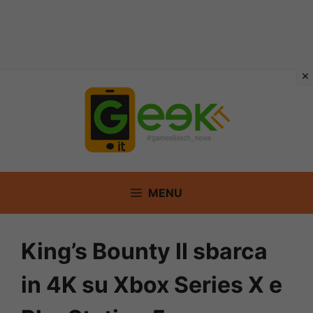
Vai
al
contenuto
MENU
King’s Bounty II sbarca
in 4K su Xbox Series X e