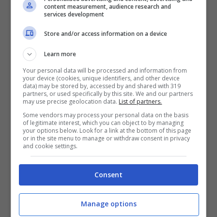
viaggiare nel mondo fantastico di Nostria. C’è
content measurement, audience research and
services development
molto da esplorare: dal reclutamento, allo
sviluppo e al comando del proprio esercito
Store and/or access information on a device
personale, fino all’avventura in un mondo non
Learn more
lineare pieno di tradimenti, sacrifici e
Your personal data will be processed and information from
your device (cookies, unique identifiers, and other device
sopravvivenza. Con grandi città vivaci, piccoli
data) may be stored by, accessed by and shared with 319
partners, or used specifically by this site. We and our partners
borghi, lande ghiacciate a nord, ampie
may use precise geolocation data.
List of partners.
praterie o opprimenti zone umide, King’s
Some vendors may process your personal data on the basis
of legitimate interest, which you can object to by managing
Bounty II offre il più grande mondo aperto
your options below. Look for a link at the bottom of this page
or in the site menu to manage or withdraw consent in privacy
che 1C Entertainment abbia mai creato.
and cookie settings.
King’s Bounty II è disponibile su PlayStation 5
Consent
e Xbox Series X|S con un aggiornamento
gratuito e compatibilità dei file di salvataggio
Manage options