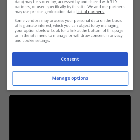
data) may be stored by, accessed by and shared with 319
La Collector’s Edition di Kingdoms of Amalur:
partners, or used specifically by this site. We and our partners
may use precise geolocation data.
List of partners.
Re-Reckoning per PlayStation 4, Xbox One e
Some vendors may process your personal data on the basis
PC include il gioco completo con oltre 50 ore
of legitimate interest, which you can object to by managing
your options below. Look for a link at the bottom of this page
di gameoplay oltre ai contenuti elencati di
or in the site menu to manage or withdraw consent in privacy
and cookie settings.
seguito. Abbiamo anche un bel trailer, che
mostra la Collector’s Edition in tutta la sua
Consent
bellezza.
Manage options
Guarda il trailer della Collector’s Edition: