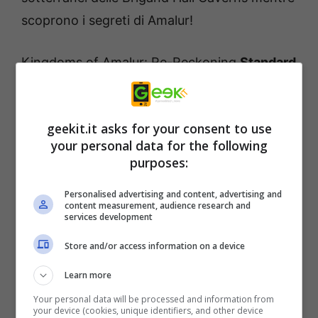
scoprono i segreti di Amalur!
Kingdoms of Amalur: Re-Reckoning
Standard
Edition
sarà disponibile l’8 settembre 2020.
Anche
la Fate Edition
di Kingdoms of Amalur:
geekit.it asks for your consent to use
your personal data for the following
Re-Reckoning arriverà l’8 settembre 2020.
purposes:
La Fate Edition contiene il gioco completo
Personalised advertising and content, advertising and
content measurement, audience research and
Kingdoms of Amalur: Re-Reckoning e
services development
l’imminente espansione Fatesworn, che
Store and/or access information on a device
uscirà nel 2021.
Learn more
Your personal data will be processed and information from
Collector’s Edition
your device (cookies, unique identifiers, and other device