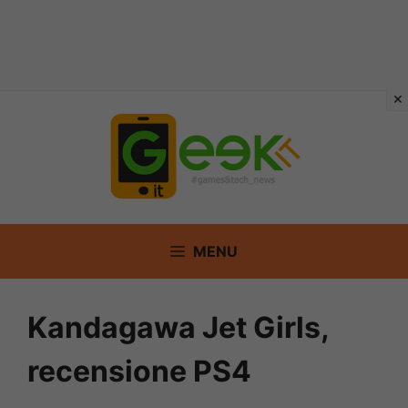
Vai
al
contenuto
MENU
Kandagawa Jet Girls,
recensione PS4