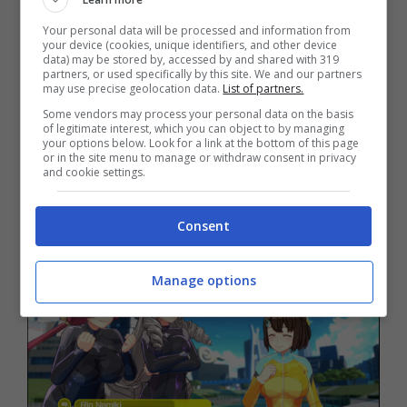
personalizzazioni e pose speciali da sbloccare
e
sette storie tutte da vivere
: sette coppie
Your personal data will be processed and information from
your device (cookies, unique identifiers, and other device
differenti affronteranno il loro percorso, non
data) may be stored by, accessed by and shared with 319
partners, or used specifically by this site. We and our partners
solo sportivo verso la vittoria, ma anche
may use precise geolocation data.
List of partners.
Some vendors may process your personal data on the basis
personale, sette storie diverse che
of legitimate interest, which you can object to by managing
your options below. Look for a link at the bottom of this page
tratterranno non poche ore il giocatore che
or in the site menu to manage or withdraw consent in privacy
and cookie settings.
non si concentrerà solo sulle gare, pur
emozionanti.
Consent
Manage options