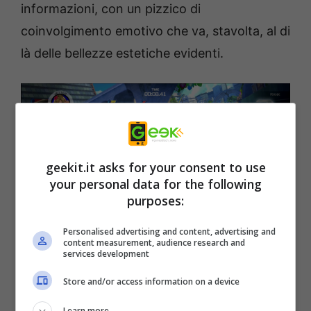
informazioni, con un pizzico di
coinvolgimento emotivo che va, stavolta, al di
là delle bellezze estetiche evidenti.
geekit.it asks for your consent to use
your personal data for the following
purposes:
Personalised advertising and content, advertising and
content measurement, audience research and
Tante ore da passare in compagnia delle
services development
ragazze di Kandagawa Jet Girls, tante sfide
Store and/or access information on a device
ad alta velocità da affrontare, tante
Learn more