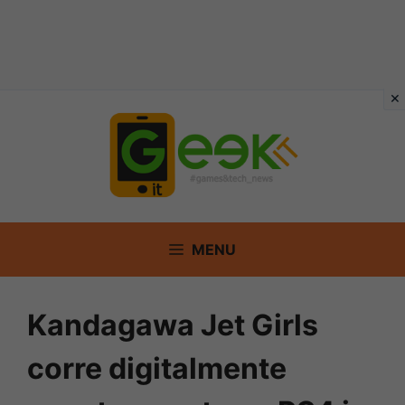
Vai
al
contenuto
MENU
Kandagawa Jet Girls
corre digitalmente