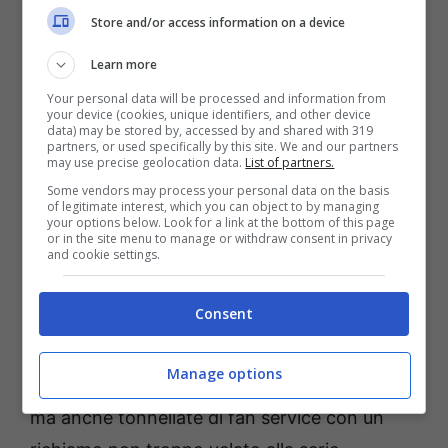
migliore amica Misa Aoi, formando un Jet
Store and/or access information on a device
Race team per la loro academy. Ovviamente
Learn more
la competizione è sempre dietro l’angolo tra
Your personal data will be processed and information from
varie accademie.
your device (cookies, unique identifiers, and other device
data) may be stored by, accessed by and shared with 319
partners, or used specifically by this site. We and our partners
may use precise geolocation data.
List of partners.
Some vendors may process your personal data on the basis
of legitimate interest, which you can object to by managing
your options below. Look for a link at the bottom of this page
or in the site menu to manage or withdraw consent in privacy
and cookie settings.
Consent
Manage options
Tonnellate di customizzazioni per i vostri Jet,
ma anche tonnellate di fan service con un