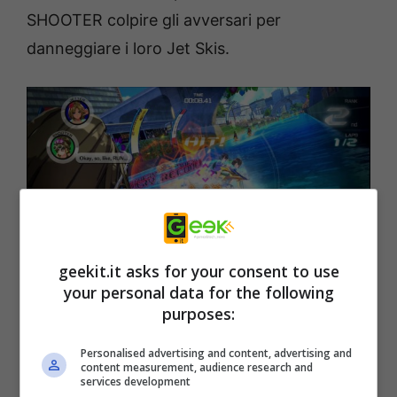
SHOOTER colpire gli avversari per
danneggiare i loro Jet Skis.
geekit.it asks for your consent to use
your personal data for the following
In
Kandagawa Jet Girls’
Story Mode, i
purposes:
giocatori viaggeranno al fianco di Rin Namiki,
che vuole seguire le orme della madre a
Personalised advertising and content, advertising and
content measurement, audience research and
Tokyo come campionessa JETTER, con la
services development