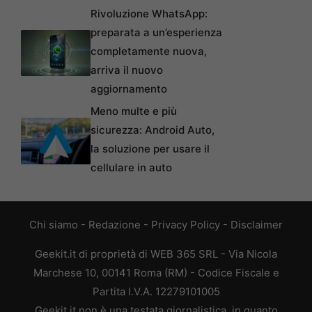
Rivoluzione WhatsApp:
preparata a un’esperienza
completamente nuova,
arriva il nuovo
aggiornamento
Meno multe e più
sicurezza: Android Auto,
la soluzione per usare il
cellulare in auto
Chi siamo
-
Redazione
-
Privacy Policy
-
Disclaimer
Geekit.it di proprietà di WEB 365 SRL - Via Nicola
Marchese 10, 00141 Roma (RM) - Codice Fiscale e
Partita I.V.A. 12279101005
Geekit.it non è una testata giornalistica, in quanto