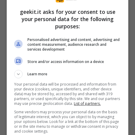
geekit.it asks for your consent to use
your personal data for the following
purposes:
Personalised advertising and content, advertising and
content measurement, audience research and
Le migliori acrobazie in ciascun round
services development
vinceranno inoltre merchandising esclusivo
Store and/or access information on a device
della Stunt Squad e sarà immortalata nella
Learn more
Stunt Squad Hall of Fame! *Stunt Squad è
accessibile da tutto il mondo, ma le
Your personal data will be processed and information from
your device (cookies, unique identifiers, and other device
Ricompense premium Stunt Squad sono
data) may be stored by, accessed by and shared with 319
partners, or used specifically by this site. We and our partners
disponibili solo in determinati paesi. Consulta
may use precise geolocation data.
List of partners.
Some vendors may process your personal data on the basis
termini e condizioni per avere più
of legitimate interest, which you can object to by managing
your options below. Look for a link at the bottom of this page
informazioni.
or in the site menu to manage or withdraw consent in privacy
and cookie settings.