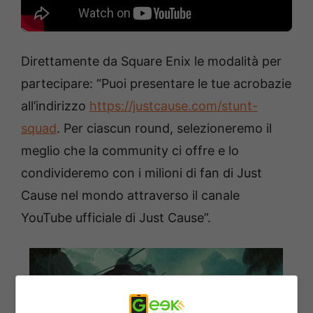
Direttamente da Square Enix le modalità per
partecipare: “Puoi presentare le tue acrobazie
all’indirizzo
https://justcause.com/stunt-
squad
. Per ciascun round, selezioneremo il
meglio che la community ci offre e lo
condivideremo con i milioni di fan di Just
Cause nel mondo attraverso il canale
YouTube ufficiale di Just Cause”.