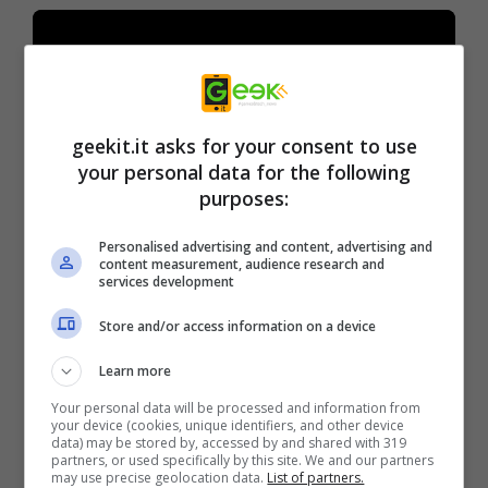
geekit.it asks for your consent to use
your personal data for the following
purposes:
Personalised advertising and content, advertising and
The Dark Pictures Anthology: The Devil in
content measurement, audience research and
services development
Me
sarà disponibile dal 18 novembre 2022
Store and/or access information on a device
per PlayStation 5, PlayStation 4, Xbox Series
X|S, Xbox One e Steam.
Learn more
Your personal data will be processed and information from
your device (cookies, unique identifiers, and other device
The Dark Pictures Anthology
è una serie di
data) may be stored by, accessed by and shared with 319
partners, or used specifically by this site. We and our partners
giochi horror cinematograficamente intensi,
may use precise geolocation data.
List of partners.