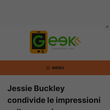
Vai
al
contenuto
MENU
Jessie Buckley
condivide le impressioni