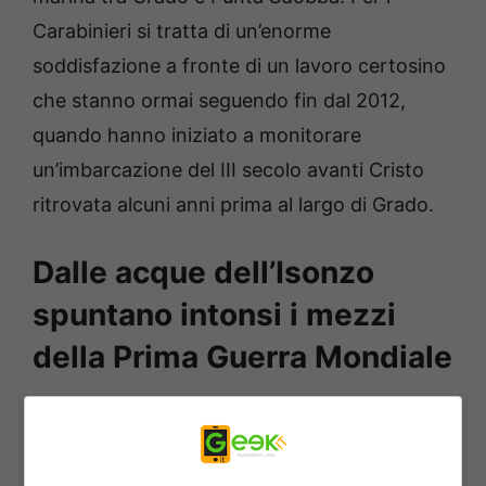
Carabinieri si tratta di un’enorme
soddisfazione a fronte di un lavoro certosino
che stanno ormai seguendo fin dal 2012,
quando hanno iniziato a monitorare
un’imbarcazione del III secolo avanti Cristo
ritrovata alcuni anni prima al largo di Grado.
Dalle acque dell’Isonzo
spuntano intonsi i mezzi
della Prima Guerra Mondiale
La scoperta è avvenuta grazie all’iniziale
segnalazione di un pescatore del luogo, che