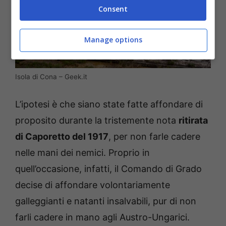
Consent
Manage options
Isola di Cona – Geek.it
L’ipotesi è che siano state fatte affondare di
proposito durante la tristemente nota
ritirata
di Caporetto del 1917
, per non farle cadere
nelle mani dei nemici. Proprio in
quell’occasione, infatti, il Comando di Grado
decise di affondare volontariamente
galleggianti e natanti insalvabili, pur di non
farli cadere in mano agli Austro-Ungarici.