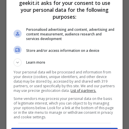
ha indirizzato i militari verso i resti di alcune
geekit.it asks for your consent to use
imbarcazioni risalenti al Novecento, ancora
your personal data for the following
purposes:
perfettamente in asse tra loro sul fondale,
misuranti 20 metri per 6,5. I Carabinieri hanno
Personalised advertising and content, advertising and
content measurement, audience research and
poi, in seguito a un attento controllo
services development
subacqueo, scoperto trattarsi di
chiatte
Store and/or access information on a device
utilizzate per il trasporto dei materiali, usate
Learn more
presumibilmente come aiuto logistico alle
Your personal data will be processed and information from
truppe italiane
dislocate sull’Isonzo durante
your device (cookies, unique identifiers, and other device
data) may be stored by, accessed by and shared with 319
la Prima Guerra Mondiale.
partners, or used specifically by this site. We and our partners
may use precise geolocation data.
List of partners.
Some vendors may process your personal data on the basis
of legitimate interest, which you can object to by managing
your options below. Look for a link at the bottom of this page
or in the site menu to manage or withdraw consent in privacy
and cookie settings.