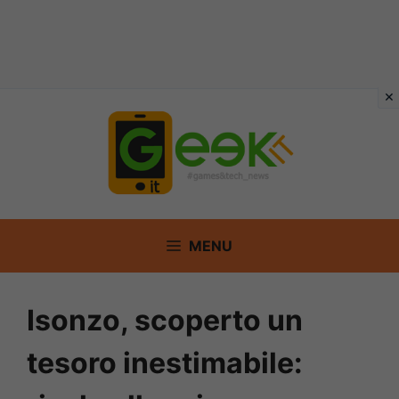
Vai
al
contenuto
MENU
Isonzo, scoperto un
tesoro inestimabile: