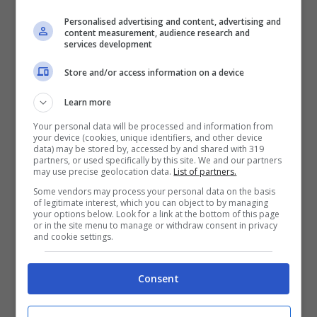
and service a 64-bit image from a 32-bit
Personalised advertising and content, advertising and
content measurement, audience research and
host.
services development
12. Make use of old Package Manager
Store and/or access information on a device
scripts.
Learn more
Quindi lo possiamo utilizzare per aggiungere
Your personal data will be processed and information from
your device (cookies, unique identifiers, and other device
rimuovere software, driver e aggiornamenti,
data) may be stored by, accessed by and shared with 319
partners, or used specifically by this site. We and our partners
abilitare o disabilitare caratteristiche windows
may use precise geolocation data.
List of partners.
Some vendors may process your personal data on the basis
, applicare modifiche al file
unattend.xml
che
of legitimate interest, which you can object to by managing
your options below. Look for a link at the bottom of this page
serve per una configurazione automatica di
or in the site menu to manage or withdraw consent in privacy
and cookie settings.
installazione , preparare un win pe immagine ,
aggiornare windows a edizione successive .
Consent
Insomma questo tool ha infinite risorse
applicative è sicuramente di grande utilità.