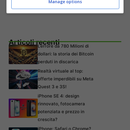
Manage options
Articoli recenti
L’errore da 780 Milioni di
dollari: la storia dei Bitcoin
perduti in discarica
Realtà virtuale al top:
offerte imperdibili su Meta
Quest 3 e 3S!
iPhone SE 4: design
rinnovato, fotocamera
potenziata e prezzo in
crescita?
iPhone: Safari o Chrome?