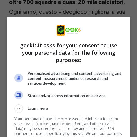
oltre 700 squadre e quasi 20 mila calciatori
.
Ogni anno, questo videogioco migliora la sua
grafica e diventa sempre più realistico.
Migliorato il gameplay, in più sono state
aggiunte le carriere tecnico e
geekit.it asks for your consent to use
professionistiche e la possibilità di controllare
your personal data for the following
purposes:
i club e le giocatrici dei principali campionati
femminili.
Personalised advertising and content, advertising and
content measurement, audience research and
services development
Altro gioco bellissimo è
MLB The Show 24
,
Store and/or access information on a device
incentrato sul
baseball
. Si parte dalla lega
minore e poi si sale fino alla major League. Il
Learn more
gioco permette di scoprire le leggende del
Your personal data will be processed and information from
your device (cookies, unique identifiers, and other device
baseball attraverso le
storylines dei
data) may be stored by, accessed by and shared with 319
partners, or used specifically by this site. We and our partners