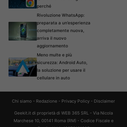
perché
Rivoluzione WhatsApp:
preparata a un’esperienza
completamente nuova,
arriva il nuovo
aggiornamento
Meno multe e più
sicurezza: Android Auto,
la soluzione per usare il
cellulare in auto
Chi siamo
-
Redazione
-
Privacy Policy
-
Disclaimer
Geekit.it di proprietà di WEB 365 SRL - Via Nicola
Marchese 10, 00141 Roma (RM) - Codice Fiscale e