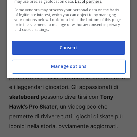
giocatori
, inoltre dà modo di comporre la
may use precise geolocation data.
List of partners.
squadra ideale e di personalizzare gli stadi,
Some vendors may process your personal data on the basis
of legitimate interest, which you can object to by managing
collezionando le carte dei giocatori.
your options below. Look for a link at the bottom of this page
or in the site menu to manage or withdraw consent in privacy
and cookie settings.
Tra i giochi di sport non può mancare il
basket
con
NBA 2K25
, davvero
Consent
impressionante per realismo, grazie alla
Manage options
tecnica ProPlay. Un gioco divertente che
permette di selezionare tutte le squadre NBA
e i leggendari giocatori. Gli appassionati di
skateboard
possono divertirsi con
Tony
Hawk’s Pro Skater
, un videogioco che
permette di rivivere tutti i giochi di skate più
iconici nella storia, ovviamente aggiornati.