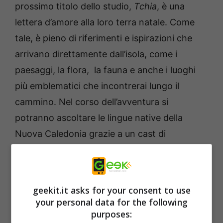
prossimo titolo dello studio,
Tchia
, è una
lettera d’amore alla loro terra natale. Come
tale, è pieno di riferimenti e ispirazioni che
arrivano direttamente dall’isola, come i
paesaggi, la flora, la fauna e anche i luoghi
più emblematici che incontrerai lungo il
cammino. Nel corso dell’avventura si
potranno ascoltare le lingue native della
Nuova Caledonia grazie a un cast di
personaggi doppiati da talenti locali in drehu
e francese. E ci sarà anche modo di scoprire
in prima persona la vibrante cultura e le
geekit.it asks for your consent to use
tradizioni del luogo, ricche di musica e arte.
your personal data for the following
purposes: