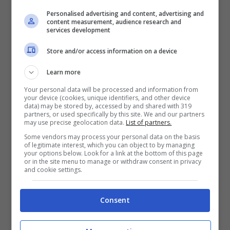
Tchia
è un open world sandbox che ti farà
Personalised advertising and content, advertising and
vivere un’avventura coinvolgente e ricca di
content measurement, audience research and
services development
emozioni. Potrai esplorare le profondità
Store and/or access information on a device
dell’oceano o diventare tutt’uno con la natura,
grazie all’esclusiva meccanica che permette di
Learn more
saltare da un’anima all’altra in modo da
Your personal data will be processed and information from
your device (cookies, unique identifiers, and other device
prendere il controllo di oltre 30 animali e
data) may be stored by, accessed by and shared with 319
partners, or used specifically by this site. We and our partners
centinaia di oggetti, trasformando l’ambiente
may use precise geolocation data.
List of partners.
in un affascinante strumento di esplorazione.
Some vendors may process your personal data on the basis
of legitimate interest, which you can object to by managing
your options below. Look for a link at the bottom of this page
or in the site menu to manage or withdraw consent in privacy
Tuttavia, non tutto è tranquillo e rilassante in
and cookie settings.
Tchia. L’isola che Tchia, l’eroina del gioco,
chiama casa è stata invasa da strane creature
Consent
di tessuto chiamate Maano che, per ordine