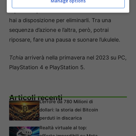
del malvagio sovrano dell’arcipelago, hanno
Manage options
rapito suo padre. Dovrai usare tutto ciò che
hai a disposizione per eliminarli. Tra una
sequenza d’azione e l’altra, però, potrai
riposare, fare una pausa e suonare l’ukulele.
Tchia
arriverà nella primavera nel 2023 su PC,
PlayStation 4 e PlayStation 5.
Articoli recenti
L’errore da 780 Milioni di
dollari: la storia dei Bitcoin
perduti in discarica
Realtà virtuale al top:
offerte imperdibili su Meta