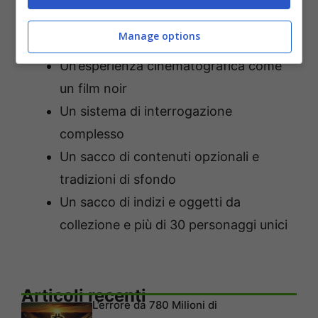
Caratteristiche:
Manage options
Una trama avvincente e ricca
Un’esperienza cinematografica come
un film noir
Un sistema di interrogazione
complesso
Un sacco di contenuti opzionali e
tradizioni di sfondo
Un sacco di indizi e oggetti da
collezione e più di 30 personaggi unici
Articoli recenti
L’errore da 780 Milioni di