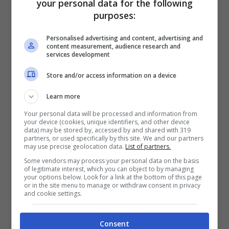
your personal data for the following
purposes:
Informazioni su Chicken Police – Paint It Red
Personalised advertising and content, advertising and
content measurement, audience research and
Chicken Police
–
Paint it Red
è un gioco
services development
ricco di storie e dialoghi che combina
Store and/or access information on a device
elementi del romanzo visivo e dei generi di
Learn more
avventura classici. Ci saranno più di 30
Your personal data will be processed and information from
personaggi con cui parlare, alcuni dei quali
your device (cookies, unique identifiers, and other device
data) may be stored by, accessed by and shared with 319
richiederanno di applicare feroci tattiche di
partners, or used specifically by this site. We and our partners
may use precise geolocation data.
List of partners.
interrogatorio. Raccogli tonnellate di indizi,
Some vendors may process your personal data on the basis
prove e informazioni personali sensibili dai
of legitimate interest, which you can object to by managing
your options below. Look for a link at the bottom of this page
loschi personaggi di Clawville da usare
or in the site menu to manage or withdraw consent in privacy
and cookie settings.
spietatamente contro di loro!
Consent