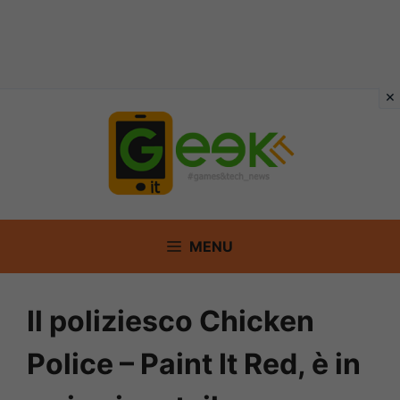
Vai
al
contenuto
MENU
Il poliziesco Chicken
Police – Paint It Red, è in