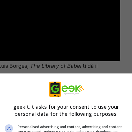
Luis Borges,
The Library of Babel
ti dà il
l’estinzione dell’umanità. Il mondo è ora
to poco dei loro mitici creatori. Tutto va bene e
, fino alla scoperta di una biblioteca che
ai scritto: il perfetto presagio di caos.
geekit.it asks for your consent to use your
personal data for the following purposes:
Personalised advertising and content, advertising and content
measurement, audience research and services development