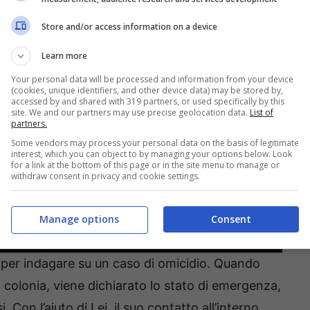
Store and/or access information on a device
Learn more
Your personal data will be processed and information from your device
(cookies, unique identifiers, and other device data) may be stored by,
accessed by and shared with 319 partners, or used specifically by this
site. We and our partners may use precise geolocation data.
List of
partners.
Some vendors may process your personal data on the basis of legitimate
interest, which you can object to by managing your options below. Look
for a link at the bottom of this page or in the site menu to manage or
withdraw consent in privacy and cookie settings.
Manage options
Consent
 per indagare su un caso di omicidio. Quando
a colonia, viene dichiarato lo stato di emergenza,
Con l’aiuto di Lei, il suo contatto all’interno