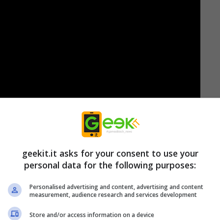
geekit.it asks for your consent to use your
personal data for the following purposes:
erai di seguire la via del Kung Fu, combatterai i
Personalised advertising and content, advertising and content
a luoghi vibranti e colorati a vicoli inondati di
measurement, audience research and services development
ti per essere abbattuti con velocità e ferocia.
Store and/or access information on a device