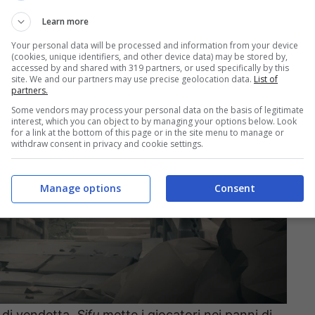
Learn more
Your personal data will be processed and information from your device
(cookies, unique identifiers, and other device data) may be stored by,
accessed by and shared with 319 partners, or used specifically by this
site. We and our partners may use precise geolocation data.
List of
partners.
Some vendors may process your personal data on the basis of legitimate
interest, which you can object to by managing your options below. Look
for a link at the bottom of this page or in the site menu to manage or
withdraw consent in privacy and cookie settings.
Manage options
Consent
 di vendetta,
Sifu
mette i giocatori nei panni di