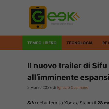
Vai
al
contenuto
TEMPO LIBERO
TECNOLOGIA
RE
Il nuovo trailer di Si
all’imminente espans
2 Marzo 2023
di
Ignazio Cusimano
Sifu
debutterà su Xbox e Steam il
28 m