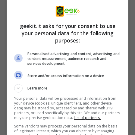
libertà. Entra in un mondo labirintico con
oltre 16 aree individuali per esplorare e
geekit.it asks for your consent to use
navigare in un percorso non lineare
your personal data for the following
attraverso una fitta rete di stanze e passaggi.
purposes:
– 4 personaggi giocabili – Vivi l’avventura da
Personalised advertising and content, advertising and
content measurement, audience research and
solo o gioca con un massimo di 3 amici in
services development
modalità cooperativa locale. Scegli tra 4
Store and/or access information on a device
personaggi giocabili: David Douglas, Buffalo
Learn more
Calf, Bussa, Akane Yamakawa.
Your personal data will be processed and information from
your device (cookies, unique identifiers, and other device
data) may be stored by, accessed by and shared with 319
– Migliora e aggiorna – Raccogli energia
partners, or used specifically by this site. We and our partners
may use precise geolocation data.
List of partners.
spirituale e visita Wu Yun, emissario dello
Some vendors may process your personal data on the basis
Shen, per sbloccare nuove potenti abilità.
of legitimate interest, which you can object to by managing