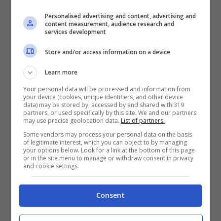
facilmente un leggero miglioramento delle
Personalised advertising and content, advertising and
statistiche della loro progenie. Il nuovo
content measurement, audience research and
services development
cavallo erediterà anche alcuni tratti e
caratteristiche cromatiche dai genitori. Le
Store and/or access information on a device
caratteristiche cromatiche, tuttavia, sono il
Learn more
punto in cui l’allevamento diventa più
Your personal data will be processed and information from
impegnativo, poiché imita la genetica dei
your device (cookies, unique identifiers, and other device
data) may be stored by, accessed by and shared with 319
cavalli nella vita reale.
partners, or used specifically by this site. We and our partners
may use precise geolocation data.
List of partners.
Some vendors may process your personal data on the basis
of legitimate interest, which you can object to by managing
your options below. Look for a link at the bottom of this page
or in the site menu to manage or withdraw consent in privacy
and cookie settings.
Consent