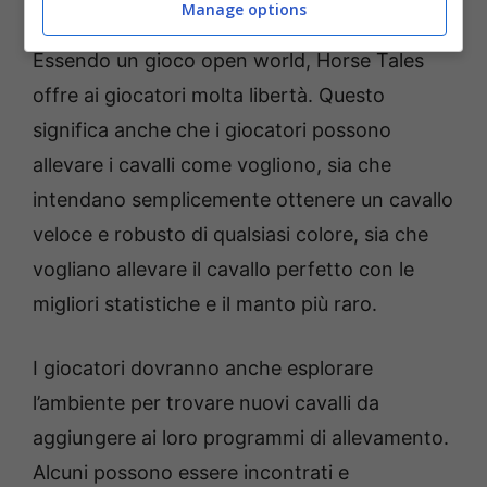
Manage options
Essendo un gioco open world, Horse Tales
offre ai giocatori molta libertà. Questo
significa anche che i giocatori possono
allevare i cavalli come vogliono, sia che
intendano semplicemente ottenere un cavallo
veloce e robusto di qualsiasi colore, sia che
vogliano allevare il cavallo perfetto con le
migliori statistiche e il manto più raro.
I giocatori dovranno anche esplorare
l’ambiente per trovare nuovi cavalli da
aggiungere ai loro programmi di allevamento.
Alcuni possono essere incontrati e