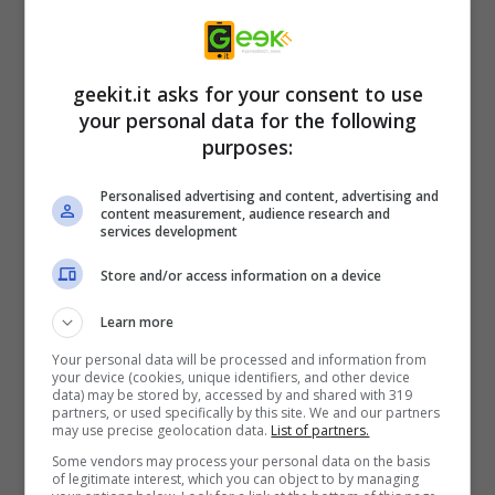
distruggere blocchi, oltre a risucchiare gli
spiriti soprannaturali che vagano per le terre.
Ghost Sweeper
rievoca i tempi dei classici
geekit.it asks for your consent to use
your personal data for the following
platform puzzle come Solomon’s Key, con
purposes:
molti segreti da scoprire e un gameplay
aperto che consente ai giocatori di
Personalised advertising and content, advertising and
content measurement, audience research and
rimodellare l’architettura di un livello quando
services development
lo ritengono opportuno.
Store and/or access information on a device
Learn more
GUARDA IL TRAILER:
Your personal data will be processed and information from
your device (cookies, unique identifiers, and other device
data) may be stored by, accessed by and shared with 319
partners, or used specifically by this site. We and our partners
may use precise geolocation data.
List of partners.
Some vendors may process your personal data on the basis
of legitimate interest, which you can object to by managing