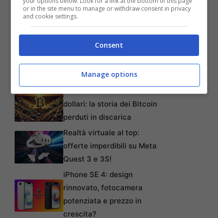
your options below. Look for a link at the bottom of this page
or in the site menu to manage or withdraw consent in privacy
and cookie settings.
Consent
Manage options
Articoli recenti
L’errore da 780 Milioni di
dollari: la storia dei Bitcoin
perduti in discarica
Realtà virtuale al top:
offerte imperdibili su Meta
Quest 3 e 3S!
iPhone SE 4: design
rinnovato, fotocamera
potenziata e prezzo in
crescita?