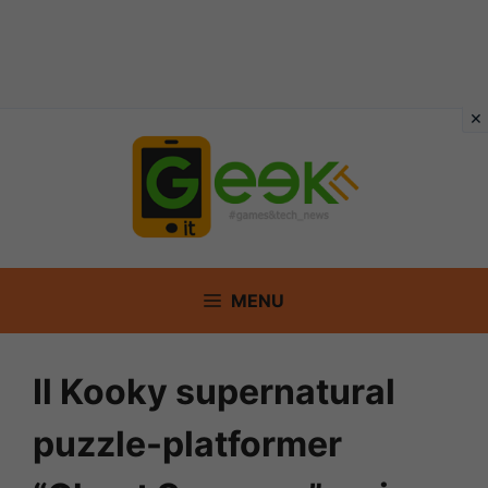
Vai
al
contenuto
MENU
Il Kooky supernatural
puzzle-platformer