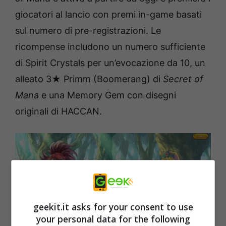
giocatori al lancio con premi in-game basati
sul numero di pre-registrazioni. Le
ricompense includono un numero sufficiente
di Spirit Crystals per un’evocazione da 10, un
alleato 3★ Primm (Boomerang) di
Secret of
Mana
e una Memory Gem con disegni
originali di HACCAN.
geekit.it asks for your consent to use
your personal data for the following