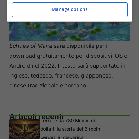
Manage options
Echoes of Mana
sarà disponibile per il
download gratuitamente per dispositivi iOS e
Android nel 2022. Il testo sarà supportato in
inglese, tedesco, francese, giapponese,
cinese tradizionale e coreano.
Articoli recenti
L’errore da 780 Milioni di
dollari: la storia dei Bitcoin
perduti in discarica