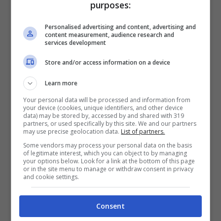
purposes:
Progettato e sviluppato da WFS, Inc.,
Echoes
Personalised advertising and content, advertising and
of Mana
è un nuovo gioco di ruolo d’azione
content measurement, audience research and
services development
free-to-play in arrivo sui dispositivi mobile di
tutto il mondo nel 2022. I giocatori possono
Store and/or access information on a device
godersi una nuova storia con personaggi
Learn more
nuovi e di ritorno dai precedenti giochi di
Your personal data will be processed and information from
Mana. Il titolo consente inoltre ai giocatori di
your device (cookies, unique identifiers, and other device
data) may be stored by, accessed by and shared with 319
immergersi nell’ “azione 2D” che è sinonimo
partners, or used specifically by this site. We and our partners
may use precise geolocation data.
List of partners.
della serie e anche di prendere parte a una
Some vendors may process your personal data on the basis
of legitimate interest, which you can object to by managing
modalità multiplayer con un massimo di tre
your options below. Look for a link at the bottom of this page
or in the site menu to manage or withdraw consent in privacy
persone.
and cookie settings.
Consent