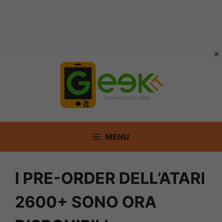
Vai
al
contenuto
MENU
I PRE-ORDER DELL’ATARI
2600+ SONO ORA