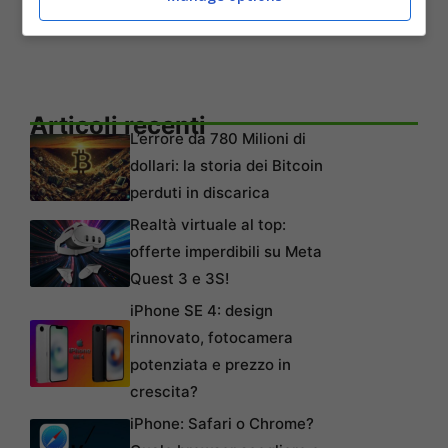
visita:
https://link.atari.com/2600
Articoli recenti
L’errore da 780 Milioni di
dollari: la storia dei Bitcoin
perduti in discarica
Realtà virtuale al top:
offerte imperdibili su Meta
Quest 3 e 3S!
iPhone SE 4: design
rinnovato, fotocamera
potenziata e prezzo in
crescita?
iPhone: Safari o Chrome?