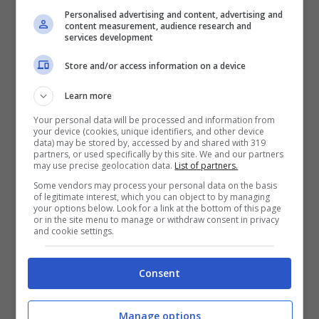
L’Atari 2600+ ha in dotazione una cartuccia di
Personalised advertising and content, advertising and
giochi 10 in 1 e un
CX40+ Joystick
content measurement, audience research and
services development
controller
per un tocco di nostalgia in più. È
Store and/or access information on a device
disponibile per il preordine anche il
CX-30
Paddle Controller
con cartuccia multigioco 4
Learn more
in 1, al prezzo di € 34,99. Il
CX-40
Your personal data will be processed and information from
your device (cookies, unique identifiers, and other device
Joystick
standalone sarà venduto al prezzo
data) may be stored by, accessed by and shared with 319
partners, or used specifically by this site. We and our partners
di € 22,99.
may use precise geolocation data.
List of partners.
Some vendors may process your personal data on the basis
of legitimate interest, which you can object to by managing
Altri titoli di lancio, tra cui le cartucce
your options below. Look for a link at the bottom of this page
or in the site menu to manage or withdraw consent in privacy
di
Berzerk Enhanced Edition
e
Mr. Run and
and cookie settings.
Jump
, saranno disponibili anche per Atari
2600+ al prezzo di € 29,99.
Consent
Per maggiori informazioni su Atari 2600+
Manage options