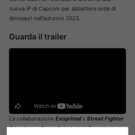
nuova IP di Capcom per abbattere orde di
dinosauri nell’autunno 2023.
Guarda il trailer
La collaborazione
Exoprimal
x
Street Fighter
6
trasforma Ryu e Guile in skin Exosuit che i