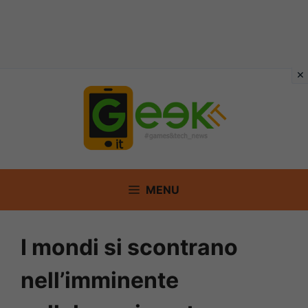
Vai
al
contenuto
MENU
I mondi si scontrano
nell’imminente