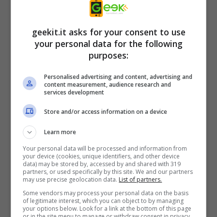
giocatori possono equipaggiare negli scontri
per le strade dell’isola di Bikitoa. Futuri
geekit.it asks for your consent to use
annunci su una combo di altri oggetti
your personal data for the following
cosmetici a tema
Street Fighter™
che gli
purposes:
Exofighter potranno utilizzare nelle loro
Personalised advertising and content, advertising and
battaglie, arriveranno questo autunno. Altri
content measurement, audience research and
services development
crossover tra Exoprimal e altri titoli Capcom
Store and/or access information on a device
sono in lavorazione, quindi rimanete
sintonizzati!
Learn more
Your personal data will be processed and information from
your device (cookies, unique identifiers, and other device
Exoprimal
sarà disponibile il 14 luglio su Xbox
data) may be stored by, accessed by and shared with 319
partners, or used specifically by this site. We and our partners
Series X|S, Xbox One, Windows,
may use precise geolocation data.
List of partners.
PlayStation®5, PlayStation®4 e PC tramite
Some vendors may process your personal data on the basis
of legitimate interest, which you can object to by managing
Steam. Il gioco sarà disponibile già dal Day
your options below. Look for a link at the bottom of this page
or in the site menu to manage or withdraw consent in privacy