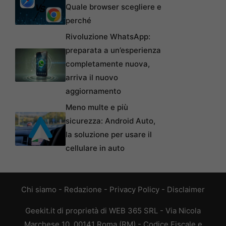
Quale browser scegliere e
perché
Rivoluzione WhatsApp:
preparata a un’esperienza
completamente nuova,
arriva il nuovo
aggiornamento
Meno multe e più
sicurezza: Android Auto,
la soluzione per usare il
cellulare in auto
Chi siamo
-
Redazione
-
Privacy Policy
-
Disclaimer
Geekit.it di proprietà di WEB 365 SRL - Via Nicola
Marchese 10, 00141 Roma (RM) - Codice Fiscale e