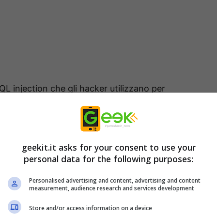
QL injection che gli hacker utilizzano per
ali nomi utente, password e informazioni
e molto comune che mette a rischio credenziali
nel database. Questa vulnerabilità fa parte dei 25
geekit.it asks for your consent to use your
i secondo MITRE, ente non-profit che gestisce
personal data for the following purposes:
rale e dei programmi di ingegneria, e il SANS
Personalised advertising and content, advertising and content
ce formazione IT per sicurezza informatica.
measurement, audience research and services development
Store and/or access information on a device
 è noto come SQL injection è ufficialmente