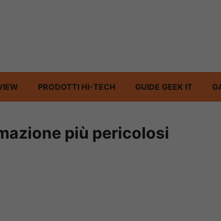
VIEW
PRODOTTI HI-TECH
GUIDE GEEK IT
G
mmazione più pericolosi