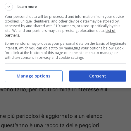
ilizzano comandi SQL per ricavare informazioni
Learn more
n il tempo sono evolute e i software sono sempre
Your personal data will be processed and information from your device
(cookies, unique identifiers, and other device data) may be stored by,
o di DB. Gli hacker utilizzato SQL injection per
accessed by and shared with 319 partners, or used specifically by this
site. We and our partners may use precise geolocation data.
List of
ny Pictures, PBS, MySQL.com, grosse società
partners.
Some vendors may process your personal data on the basis of legitimate
olo errore che è costato l’immagine mondiale.
interest, which you can object to by managing your options below. Look
for a link at the bottom of this page or in the site menu to manage or
withdraw consent in privacy and cookie settings.
’SQL (Structured Query Language), che si utilizza
ry SQL possono superare i controlli come
Manage options
Consent
ro alterare la logica per bypassare la sicurezza.
ono farlo, per molti criminali l’interesse e il
ne più pericolosi è aggiornato a un elenco
i quest’anno è una raccolta delle peggiori