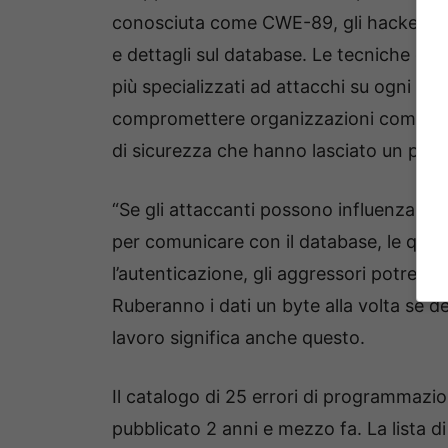
conosciuta come CWE-89, gli hacker ut
e dettagli sul database. Le tecniche co
più specializzati ad attacchi su ogni tip
compromettere organizzazioni come So
di sicurezza che hanno lasciato un picc
“Se gli attaccanti possono influenzare l
per comunicare con il database, le que
l’autenticazione, gli aggressori potrebbe
Ruberanno i dati un byte alla volta se dev
lavoro significa anche questo.
Il catalogo di 25 errori di programmazio
pubblicato 2 anni e mezzo fa. La lista d