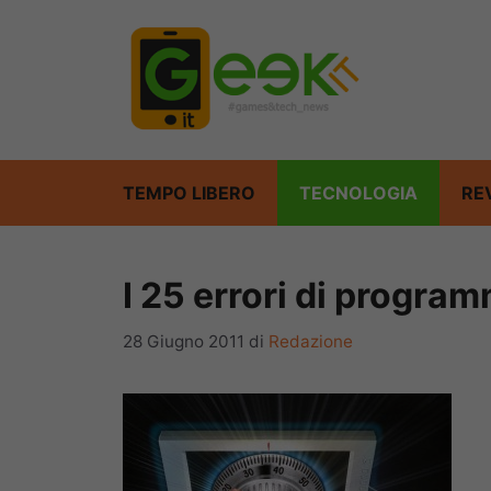
Vai
al
contenuto
TEMPO LIBERO
TECNOLOGIA
RE
I 25 errori di progra
28 Giugno 2011
di
Redazione