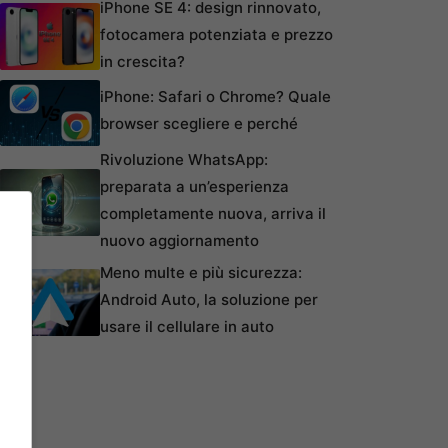
iPhone SE 4: design rinnovato,
fotocamera potenziata e prezzo
in crescita?
iPhone: Safari o Chrome? Quale
browser scegliere e perché
Rivoluzione WhatsApp:
preparata a un’esperienza
completamente nuova, arriva il
nuovo aggiornamento
Meno multe e più sicurezza:
Android Auto, la soluzione per
usare il cellulare in auto