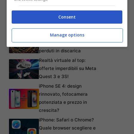
Ampliteam
Consent
Articoli recenti
L’errore da 780 Milioni di
Manage options
dollari: la storia dei Bitcoin
perduti in discarica
Realtà virtuale al top:
offerte imperdibili su Meta
Quest 3 e 3S!
iPhone SE 4: design
rinnovato, fotocamera
potenziata e prezzo in
crescita?
iPhone: Safari o Chrome?
Quale browser scegliere e