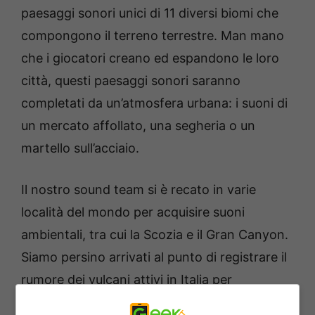
paesaggi sonori unici di 11 diversi biomi che
compongono il terreno terrestre. Man mano
che i giocatori creano ed espandono le loro
città, questi paesaggi sonori saranno
completati da un’atmosfera urbana: i suoni di
un mercato affollato, una segheria o un
martello sull’acciaio.
Il nostro sound team si è recato in varie
località del mondo per acquisire suoni
ambientali, tra cui la Scozia e il Gran Canyon.
Siamo persino arrivati al punto di registrare il
rumore dei vulcani attivi in Italia per
rappresentare il suono del Vesuvio!”