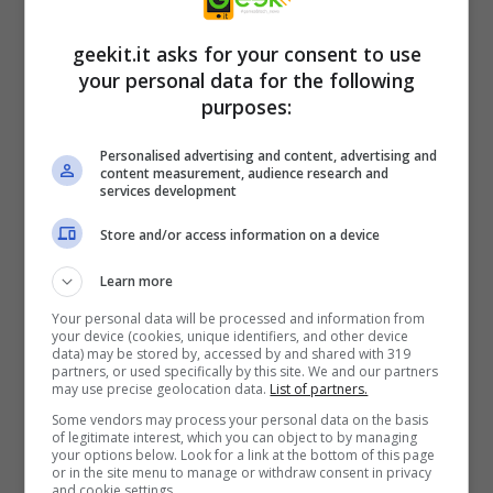
geekit.it asks for your consent to use
your personal data for the following
purposes:
Personalised advertising and content, advertising and
content measurement, audience research and
services development
Store and/or access information on a device
Learn more
“Come bonus speciale, abbiamo creato anche
un
“ambient soundscapes” video
, che
Your personal data will be processed and information from
your device (cookies, unique identifiers, and other device
presenta 1 ora di rumori della natura in loop.
data) may be stored by, accessed by and shared with 319
partners, or used specifically by this site. We and our partners
Ci auguriamo che apprezzerai la cura dei
may use precise geolocation data.
List of partners.
Some vendors may process your personal data on the basis
dettagli che abbiamo portato a questi
of legitimate interest, which you can object to by managing
your options below. Look for a link at the bottom of this page
paesaggi sonori lussureggianti e autentici”.
or in the site menu to manage or withdraw consent in privacy
and cookie settings.