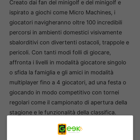
Creato dai fan del minigolf e del minigolf e
ispirato a giochi come Micro Machines, i
giocatori navigheranno oltre 100 incredibili
percorsi in ambienti domestici visivamente
sbalorditivi con divertenti ostacoli, trappole e
pericoli. Con tanti modi folli di giocare,
affronta i livelli in modalità giocatore singolo
o sfida la famiglia e gli amici in modalità
multiplayer fino a 4 giocatori, ad una festa o
giocando in modo competitivo con tornei
regolari come il campionato di apertura della
stagione e le funzionalità della classifica.