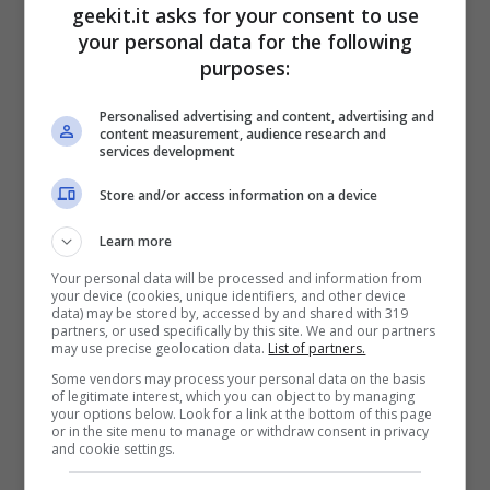
geekit.it asks for your consent to use
your personal data for the following
purposes:
Personalised advertising and content, advertising and
content measurement, audience research and
services development
Store and/or access information on a device
Sviluppato con Unreal 5,
House of Golf
2
prende l’approccio divertente del minigolf e
Learn more
lo porta in casa con molte delle sue sfide
Your personal data will be processed and information from
your device (cookies, unique identifiers, and other device
uniche e difficili. Date le sfide, una funzione
data) may be stored by, accessed by and shared with 319
partners, or used specifically by this site. We and our partners
cam gratuita consente ai giocatori di navigare
may use precise geolocation data.
List of partners.
Some vendors may process your personal data on the basis
lungo il percorso attorno ai percorsi e aiutare
of legitimate interest, which you can object to by managing
your options below. Look for a link at the bottom of this page
a determinare una strategia.
or in the site menu to manage or withdraw consent in privacy
and cookie settings.