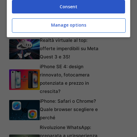
Consent
Articoli recenti
L’errore da 780 Milioni di
dollari: la storia dei Bitcoin
Manage options
perduti in discarica
Realtà virtuale al top:
offerte imperdibili su Meta
Quest 3 e 3S!
iPhone SE 4: design
rinnovato, fotocamera
potenziata e prezzo in
crescita?
iPhone: Safari o Chrome?
Quale browser scegliere e
perché
Rivoluzione WhatsApp:
preparata a un’esperienza