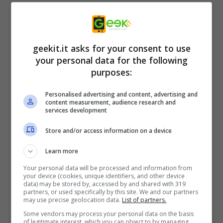
“Mortimer’s Handeemen”. In un ultimo
disperato tentativo di salvare il suo
spettacolo morente, Owen usa un misterioso
geekit.it asks for your consent to use
incantesimo per dare vita ai suoi burattini. Ma
your personal data for the following
purposes:
i suoi Handeemen non sono come li
immaginava: sono versioni sadiche e
Personalised advertising and content, advertising and
content measurement, audience research and
malvagie di se stessi, e sono liberi nel
services development
palcoscenico.Ora Owen ha una notte per
Store and/or access information on a device
superare i suoi burattini e invertire
l’incantesimo che li ha portati in vita prima
Learn more
che massacralo e scappa!
Your personal data will be processed and information from
your device (cookies, unique identifiers, and other device
data) may be stored by, accessed by and shared with 319
partners, or used specifically by this site. We and our partners
may use precise geolocation data.
List of partners.
Some vendors may process your personal data on the basis
of legitimate interest, which you can object to by managing