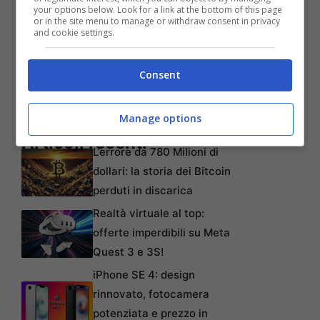
your options below. Look for a link at the bottom of this page
or in the site menu to manage or withdraw consent in privacy
and cookie settings.
Consent
Manage options
Articoli recenti
L’errore da 780 Milioni di
dollari: la storia dei Bitcoin
perduti in discarica
Realtà virtuale al top:
offerte imperdibili su Meta
Quest 3 e 3S!
iPhone SE 4: design
rinnovato, fotocamera
potenziata e prezzo in