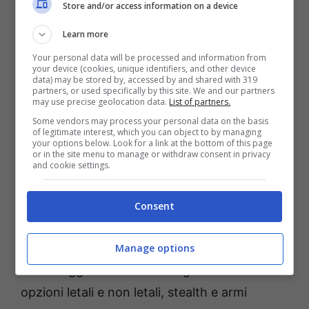
loro letali abilità per sconfiggere furtivamente
Store and/or access information on a device
le file nemiche;
Learn more
• Completa ogni missione scegliendo fra una
Your personal data will be processed and information from
your device (cookies, unique identifiers, and other device
grande varietà di soluzioni e percorsi diversi;
data) may be stored by, accessed by and shared with 319
partners, or used specifically by this site. We and our partners
• Distruggi nemici apparentemente
may use precise geolocation data.
List of partners.
impossibili con un’attenta pianificazione e con
Some vendors may process your personal data on the basis
of legitimate interest, which you can object to by managing
esecuzioni a tempo;
your options below. Look for a link at the bottom of this page
or in the site menu to manage or withdraw consent in privacy
• Ammirate la gloria dei classici scenari del
and cookie settings.
selvaggio West come la città di frontiera, il
canyon del deserto, le paludi del Mississippi,
Consent
le grandi città moderne e molte altre location
sia di giorno che di notte;
Manage options
• Sconfiggi i tuoi nemici scegliendo tra
opzioni letali e non letali, stealth e armi