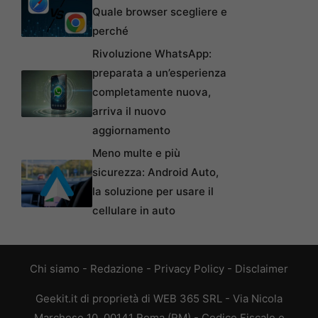
Quale browser scegliere e
perché
Rivoluzione WhatsApp:
preparata a un’esperienza
completamente nuova,
arriva il nuovo
aggiornamento
Meno multe e più
sicurezza: Android Auto,
la soluzione per usare il
cellulare in auto
Chi siamo
-
Redazione
-
Privacy Policy
-
Disclaimer
Geekit.it di proprietà di WEB 365 SRL - Via Nicola
Marchese 10, 00141 Roma (RM) - Codice Fiscale e