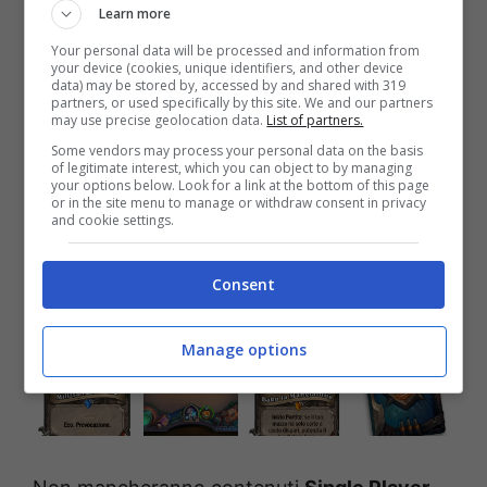
Learn more
lo stesso vantaggio di Carica con una sola
Your personal data will be processed and information from
eccezione: gli eroi non possono essere
your device (cookies, unique identifiers, and other device
data) may be stored by, accessed by and shared with 319
attaccati dalla carta con Assalto nello stesso
partners, or used specifically by this site. We and our partners
may use precise geolocation data.
List of partners.
turno in cui questa viene giocata.
Some vendors may process your personal data on the basis
of legitimate interest, which you can object to by managing
BOSCOTETRO GALLERY
your options below. Look for a link at the bottom of this page
or in the site menu to manage or withdraw consent in privacy
and cookie settings.
Consent
Manage options