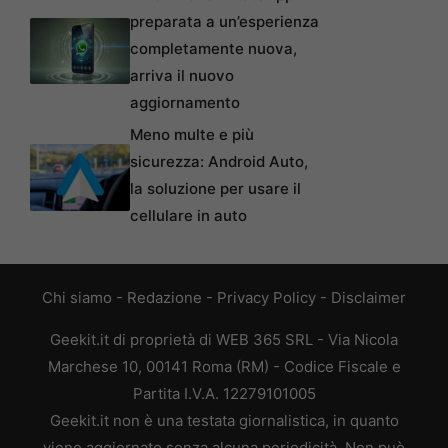
preparata a un’esperienza
completamente nuova,
arriva il nuovo
aggiornamento
Meno multe e più
sicurezza: Android Auto,
la soluzione per usare il
cellulare in auto
Chi siamo
-
Redazione
-
Privacy Policy
-
Disclaimer
Geekit.it di proprietà di WEB 365 SRL - Via Nicola
Marchese 10, 00141 Roma (RM) - Codice Fiscale e
Partita I.V.A. 12279101005
Geekit.it non è una testata giornalistica, in quanto
viene aggiornato senza alcuna periodicità. Non può